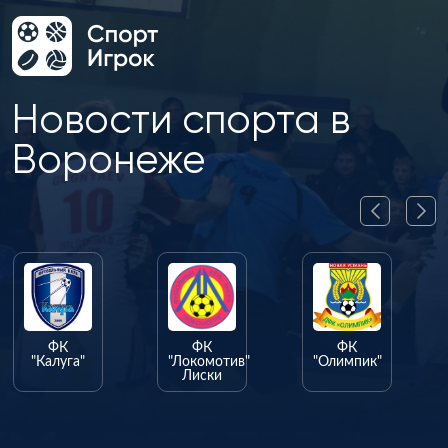
Новости спорта в
Воронеже
ФК
ФК
ФК
"Калуга"
"Локомотив"
"Олимпик"
Лиски