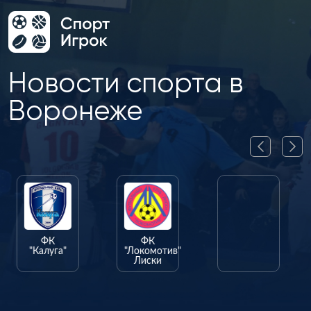
Новости спорта в
Воронеже
ФК
ФК
ФК
"Калуга"
"Локомотив"
"Олимпик"
Лиски