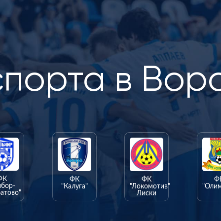
спорта в Вор
ФК
ФК
ФК
Ф
ыбор-
"Калуга"
"Локомотив"
"Оли
атово"
Лиски