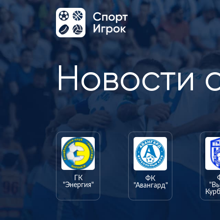
Новости 
ГК
ФК
"Энергия"
"В
"Авангард"
Курб