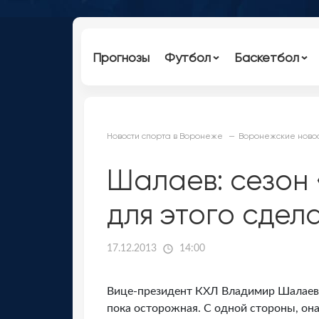
Прогнозы
Футбол
Баскетбол
Новости спорта в Воронеже
Воронежские новос
Шалаев: сезон 
для этого сдел
17.12.2013
14:00
Вице-президент КХЛ Владимир Шалаев 
пока осторожная. С одной стороны, она