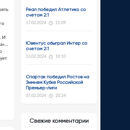
Реал победил Атлетико со
оять
счетом 2:1
17.02.2024
21:09
го
. И
Ювентус обыграл Интер со
ка»…
счетом 2:1
о
13.02.2024
10:10
рует
Спартак победил Ростов на
Зимнем Кубке Российской
Премьер-лиги
07.02.2024
20:24
Свежие комментарии