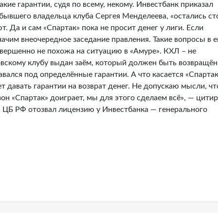
такие гарантии, судя по всему, некому. Инвестбанк приказал
 бывшего владельца клуба Сергея Менделеева, «остались ст
т. Да и сам «Спартак» пока не просит денег у лиги. Если
ачим внеочередное заседание правления. Такие вопросы в е
овершенно не похожа на ситуацию в «Амуре». КХЛ – не
овскому клубу выдан заём, который должен быть возвращён
давался под определённые гарантии. А что касается «Спарта
ет давать гарантии на возврат денег. Не допускаю мысли, чт
зон «Спартак» доиграет, мы для этого сделаем всё», — цити
я ЦБ РФ отозвал лицензию у Инвестбанка — генерального