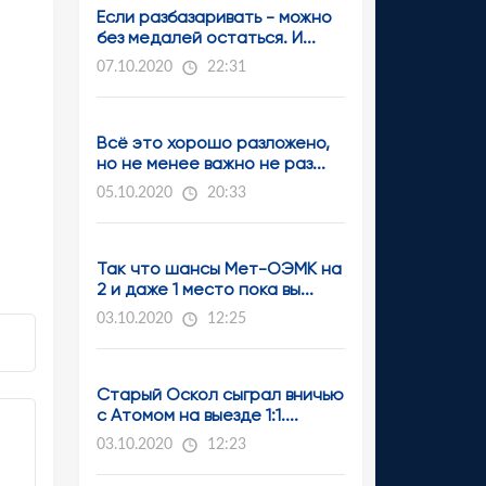
Если разбазаривать - можно
без медалей остаться. И...
07.10.2020
22:31
Всё это хорошо разложено,
но не менее важно не раз...
05.10.2020
20:33
Так что шансы Мет-ОЭМК на
2 и даже 1 место пока вы...
03.10.2020
12:25
Старый Оскол сыграл вничью
с Атомом на выезде 1:1....
03.10.2020
12:23