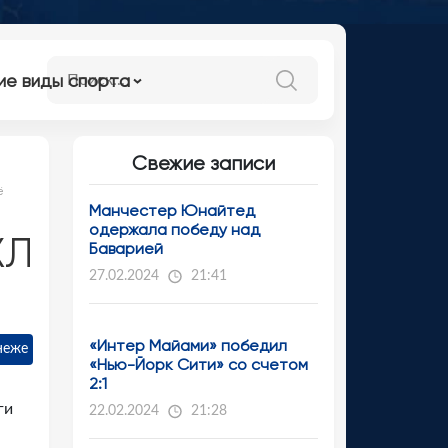
ие виды спорта
Свежие записи
ё
Манчестер Юнайтед
одержала победу над
ХЛ
Баварией
27.02.2024
21:41
«Интер Майами» победил
неже
«Нью-Йорк Сити» со счетом
2:1
ги
22.02.2024
21:28