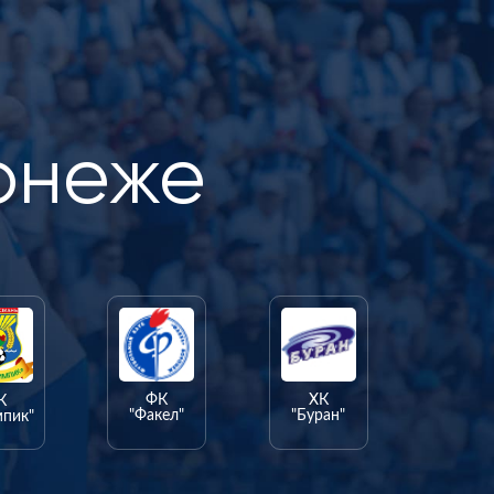
онеже
ФК
ХК
К
"Факел"
"Буран"
мпик"