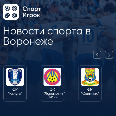
Новости спорта в
Воронеже
ФК
ФК
ФК
"Калуга"
"Локомотив"
"Олимпик"
Лиски