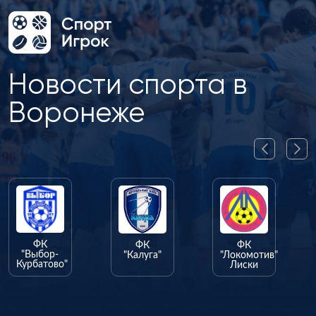
Новости спорта в
Воронеже
ФК
ФК
"Калуга"
"Локомотив"
Лиски
ФК
"Олимпик"