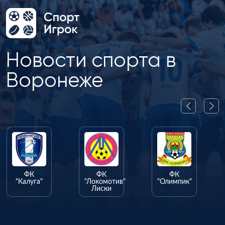
Новости спорта в
Воронеже
ФК
ФК
ФК
"Калуга"
"Локомотив"
"Олимпик"
Лиски