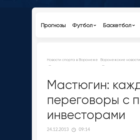
Прогнозы
Футбол
Баскетбол
Новости спорта в Воронеже
Воронежские новости
Мастюгин: каж
переговоры с 
инвесторами
24.12.2013
09:14