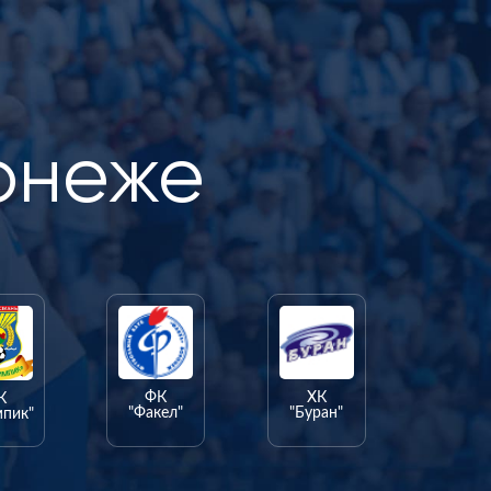
онеже
ФК
ХК
К
"Факел"
"Буран"
мпик"