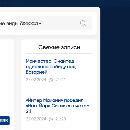
ие виды спорта
Свежие записи
Манчестер Юнайтед
одержала победу над
Баварией
27.02.2024
21:41
«Интер Майами» победил
«Нью-Йорк Сити» со счетом
2:1
22.02.2024
21:28
неже