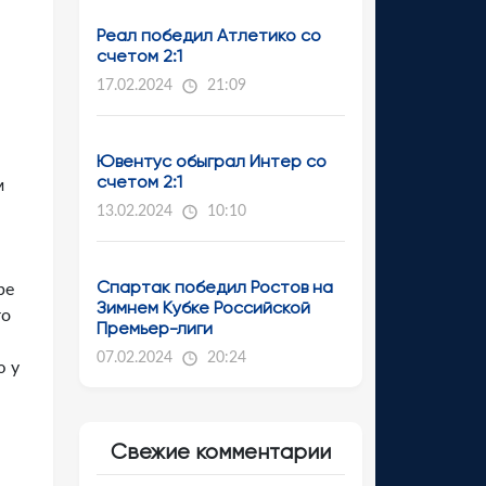
Реал победил Атлетико со
счетом 2:1
17.02.2024
21:09
Ювентус обыграл Интер со
счетом 2:1
м
13.02.2024
10:10
Спартак победил Ростов на
ре
Зимнем Кубке Российской
то
Премьер-лиги
07.02.2024
20:24
ю у
Свежие комментарии