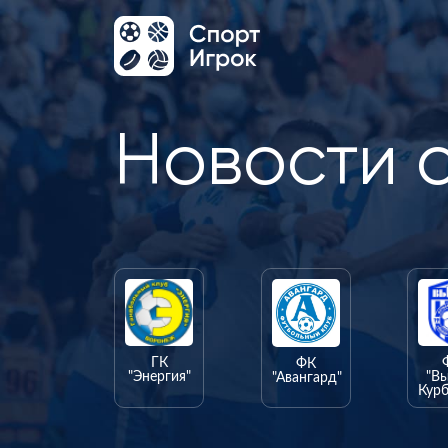
Новости 
ГК
ФК
"Энергия"
"В
"Авангард"
Курб