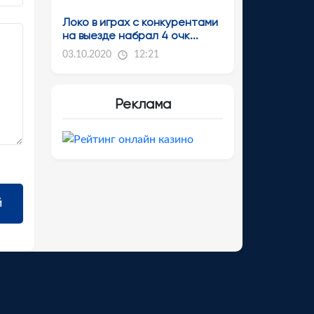
Локо в играх с конкурентами
на выезде набрал 4 очк...
03.10.2020
12:21
Реклама