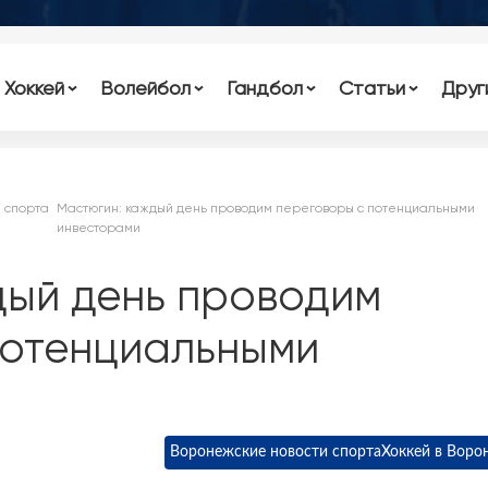
Хоккей
Волейбол
Гандбол
Статьи
Друг
 спорта
Мастюгин: каждый день проводим переговоры с потенциальными
инвесторами
дый день проводим
потенциальными
Воронежские новости спорта
Хоккей в Воро