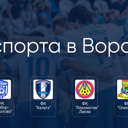
спорта в Вор
ФК
ФК
ФК
Ф
ыбор-
"Калуга"
"Локомотив"
"Оли
атово"
Лиски