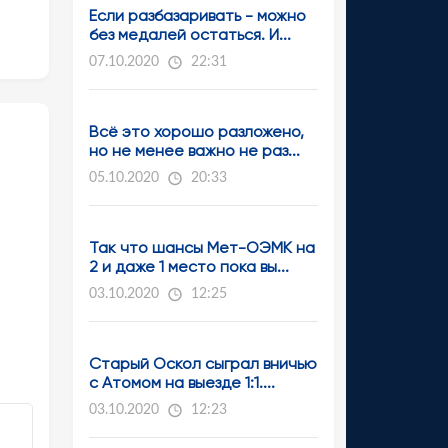
Если разбазаривать - можно
без медалей остаться. И...
07.10.2020
22:31
Всё это хорошо разложено,
но не менее важно не раз...
05.10.2020
20:33
Так что шансы Мет-ОЭМК на
2 и даже 1 место пока вы...
03.10.2020
12:25
Старый Оскол сыграл вничью
с Атомом на выезде 1:1....
03.10.2020
12:23