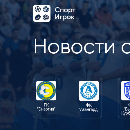
Новости 
ГК
ФК
"Энергия"
"В
"Авангард"
Курб