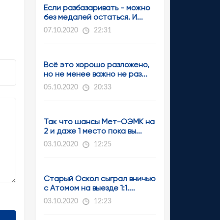
Если разбазаривать - можно
без медалей остаться. И...
07.10.2020
22:31
Всё это хорошо разложено,
но не менее важно не раз...
05.10.2020
20:33
Так что шансы Мет-ОЭМК на
2 и даже 1 место пока вы...
03.10.2020
12:25
Старый Оскол сыграл вничью
с Атомом на выезде 1:1....
03.10.2020
12:23