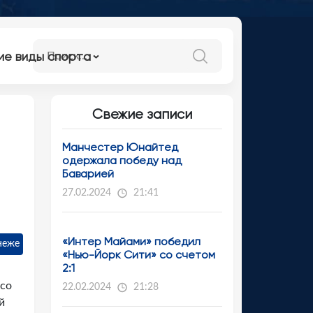
ие виды спорта
Свежие записи
Манчестер Юнайтед
одержала победу над
Баварией
27.02.2024
21:41
«Интер Майами» победил
неже
«Нью-Йорк Сити» со счетом
2:1
 со
22.02.2024
21:28
й