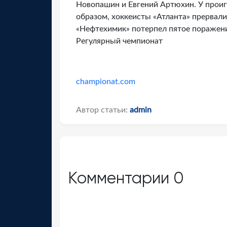
Новопашин и Евгений Артюхин. У прои
образом, хоккеисты «Атланта» прервал
«Нефтехимик» потерпел пятое поражени
Регулярный чемпионат
championat.com
Автор статьи:
admin
Комментарии
0