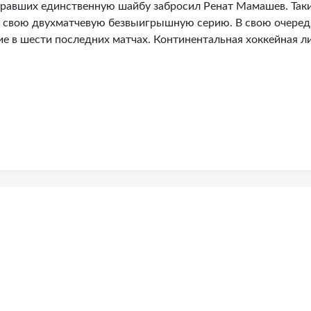
гравших единственную шайбу забросил Ренат Мамашев. Так
и свою двухматчевую безвыигрышную серию. В свою очеред
е в шести последних матчах. Континентальная хоккейная ли