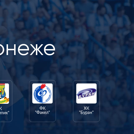
онеже
ФК
ХК
К
"Факел"
"Буран"
мпик"