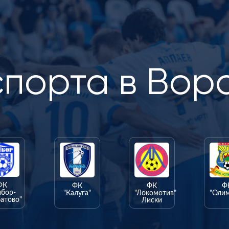
спорта в Вор
ФК
ФК
ФК
Ф
ыбор-
"Калуга"
"Локомотив"
"Оли
атово"
Лиски