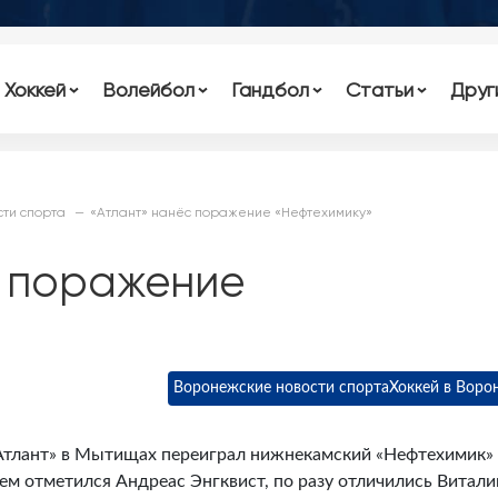
Хоккей
Волейбол
Гандбол
Статьи
Друг
ти спорта
«Атлант» нанёс поражение «Нефтехимику»
с поражение
Воронежские новости спорта
Хоккей в Воро
«Атлант» в Мытищах переиграл нижнекамский «Нефтехимик»
лем отметился Андреас Энгквист, по разу отличились Витали