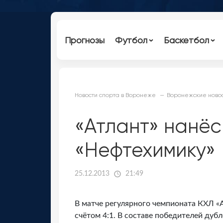
Прогнозы
Футбол
Баскетбол
Новости спорта в Воронеже
Воронежские новос
«Атлант» нанё
«Нефтехимику»
25.12.2013
21:49
В матче регулярного чемпионата КХЛ 
счётом 4:1. В составе победителей дуб