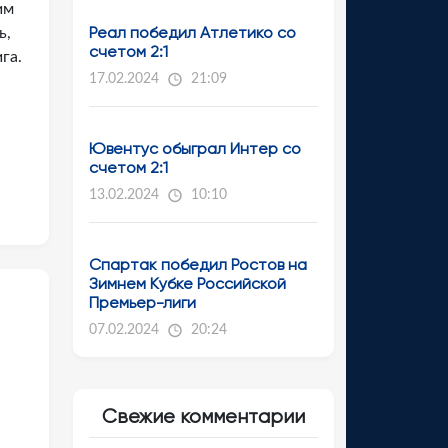
им
Реал победил Атлетико со
ь,
счетом 2:1
га.
17.02.2024
21:09
Ювентус обыграл Интер со
счетом 2:1
13.02.2024
10:10
Спартак победил Ростов на
Зимнем Кубке Российской
Премьер-лиги
07.02.2024
20:24
Свежие комментарии