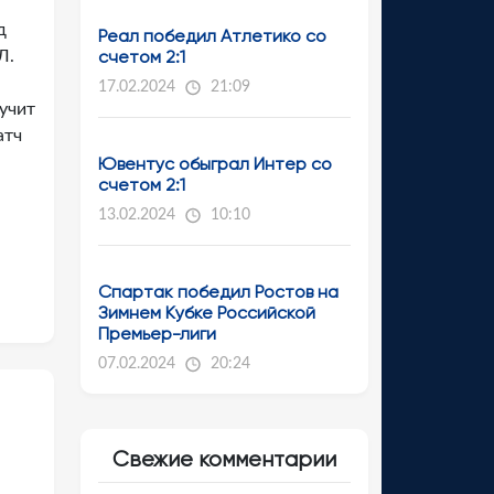
д
Реал победил Атлетико со
счетом 2:1
Л.
17.02.2024
21:09
учит
атч
Ювентус обыграл Интер со
счетом 2:1
13.02.2024
10:10
Спартак победил Ростов на
Зимнем Кубке Российской
Премьер-лиги
07.02.2024
20:24
Свежие комментарии