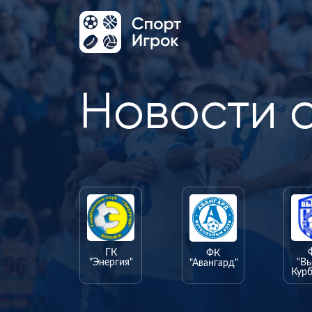
Новости 
ГК
ФК
"Энергия"
"В
"Авангард"
Курб