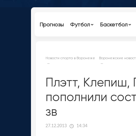
Прогнозы
Футбол
Баскетбол
Новости спорта в Воронеже
Воронежские новост
Плэтт, Клепиш,
пополнили сос
зв
27.12.2013
14:34