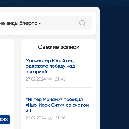
ие виды спорта
Свежие записи
а
Манчестер Юнайтед
одержала победу над
Баварией
27.02.2024
21:41
«Интер Майами» победил
«Нью-Йорк Сити» со счетом
2:1
22.02.2024
21:28
неже