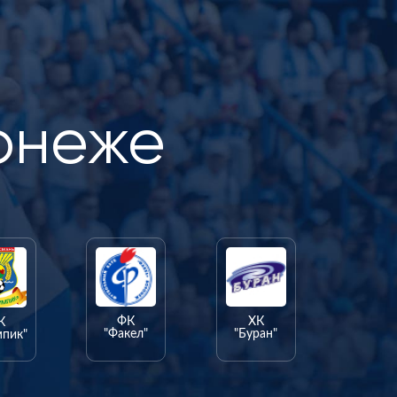
онеже
ФК
ХК
К
"Факел"
"Буран"
мпик"