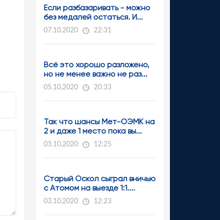
Если разбазаривать - можно
без медалей остаться. И...
07.10.2020
22:31
Всё это хорошо разложено,
но не менее важно не раз...
05.10.2020
20:33
Так что шансы Мет-ОЭМК на
2 и даже 1 место пока вы...
03.10.2020
12:25
Старый Оскол сыграл вничью
с Атомом на выезде 1:1....
03.10.2020
12:23