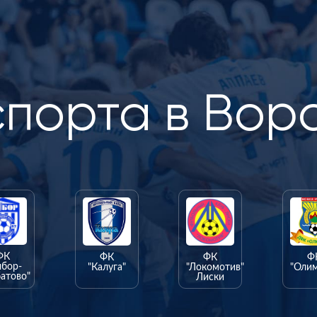
спорта в Вор
ФК
ФК
ФК
Ф
ыбор-
"Калуга"
"Локомотив"
"Оли
атово"
Лиски