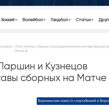
Хоккей
Волейбол
Гандбол
Статьи
Друг
и спорта
Плэтт, Клепиш, Паршин и Кузнецов пополнили составы сборных н
Матче зв
 Паршин и Кузнецов
тавы сборных на Матче
Воронежские новости спорта
Хоккей в Воро