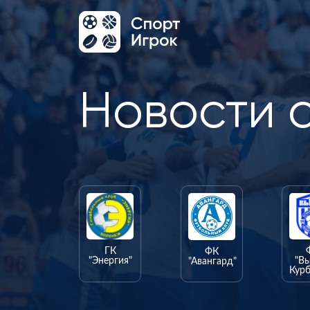
Новости 
ГК
ФК
"Энергия"
"В
"Авангард"
Курб