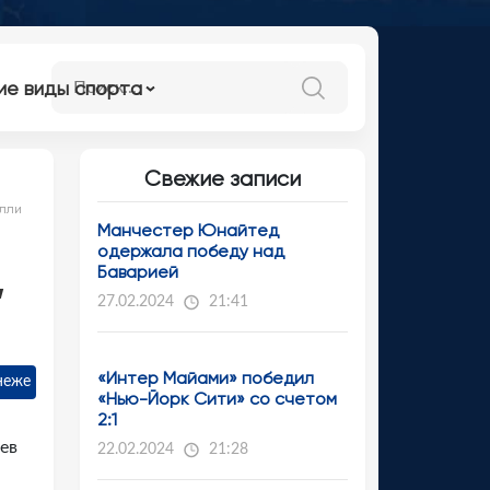
ие виды спорта
Свежие записи
улли
Манчестер Юнайтед
одержала победу над
,
Баварией
27.02.2024
21:41
«Интер Майами» победил
неже
«Нью-Йорк Сити» со счетом
2:1
ев
22.02.2024
21:28