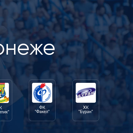
онеже
ФК
ХК
К
"Факел"
"Буран"
мпик"