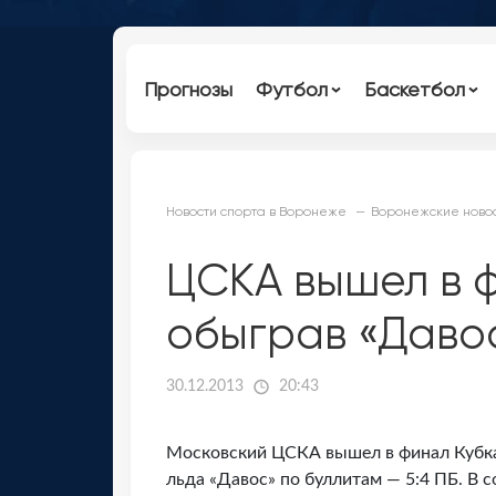
Прогнозы
Футбол
Баскетбол
Новости спорта в Воронеже
Воронежские новос
ЦСКА вышел в 
обыграв «Давос
30.12.2013
20:43
Московский ЦСКА вышел в финал Кубка
льда «Давос» по буллитам — 5:4 ПБ. В 