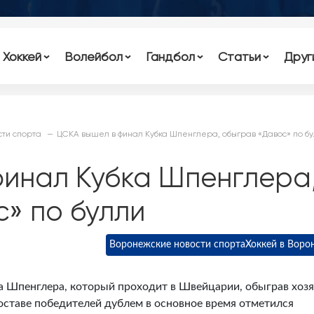
Хоккей
Волейбол
Гандбол
Статьи
Друг
ти спорта
ЦСКА вышел в финал Кубка Шпенглера, обыграв «Давос» по б
финал Кубка Шпенглера
» по булли
Воронежские новости спорта
Хоккей в Воро
 Шпенглера, который проходит в Швейцарии, обыграв хозя
составе победителей дублем в основное время отметился