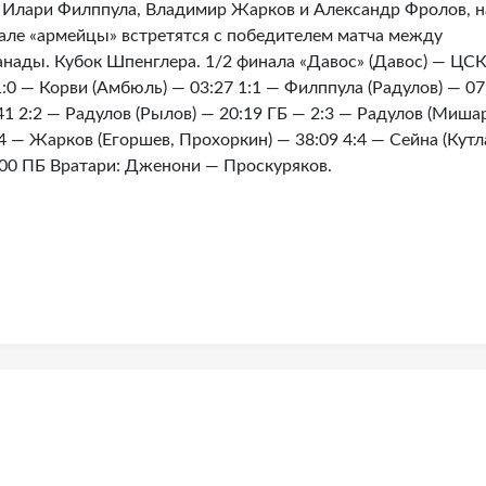
ь Илари Филппула, Владимир Жарков и Александр Фролов, н
нале «армейцы» встретятся с победителем матча между
нады. Кубок Шпенглера. 1/2 финала «Давос» (Давос) — ЦС
:1) 1:0 — Корви (Амбюль) — 03:27 1:1 — Филппула (Радулов) — 07
41 2:2 — Радулов (Рылов) — 20:19 ГБ — 2:3 — Радулов (Миша
:4 — Жарков (Егоршев, Прохоркин) — 38:09 4:4 — Сейна (Кутл
:00 ПБ Вратари: Дженони — Проскуряков.