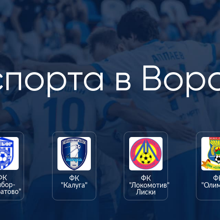
спорта в Вор
ФК
ФК
ФК
Ф
ыбор-
"Калуга"
"Локомотив"
"Оли
атово"
Лиски