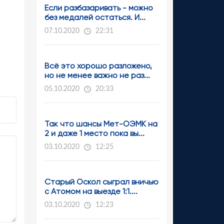
Если разбазаривать - можно
без медалей остаться. И...
07.10.2020
22:31
Всё это хорошо разложено,
но не менее важно не раз...
05.10.2020
20:33
Так что шансы Мет-ОЭМК на
2 и даже 1 место пока вы...
03.10.2020
12:25
Старый Оскол сыграл вничью
с Атомом на выезде 1:1....
03.10.2020
12:23