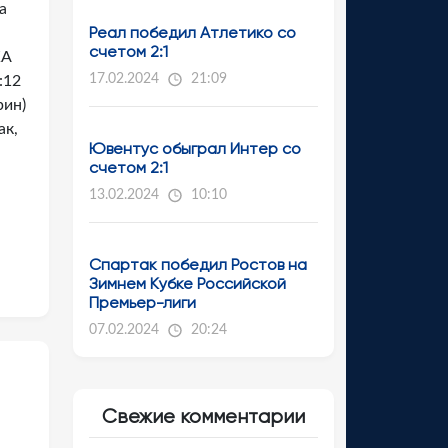
а
Реал победил Атлетико со
счетом 2:1
КА
17.02.2024
21:09
:12
рин)
ак,
Ювентус обыграл Интер со
счетом 2:1
13.02.2024
10:10
Спартак победил Ростов на
Зимнем Кубке Российской
Премьер-лиги
07.02.2024
20:24
Свежие комментарии