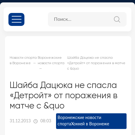
Новости спорта
Воронежские
Шайба Дацюка не спасла
в Воронеже
новости спорта
«Детройт» от поражения в матче
с &quo
Шайба Дацюка не спасла
«Детройт» от поражения в
матче с &quo
Воронежские новости
31.12.2013
08:03
спорта
Хоккей в Воронеже