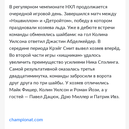
В регулярном чемпионате НХЛ продолжается
очередной игровой день. Завершился матч между
«Нэшвиллом» и «Детройтом», победу в котором
праздновали хозяева льда. Уже в дебюте встречи
команды обменялись шайбами: на гол Колина
Уилсона ответил Джастин Абделкейдер. В
середине периода Крэйг Смит вывел хозяев вперёд.
Во второй части игры «хищникам» удалось
увеличить преимущество усилиями Ника Спэлинга.
Самой результативной оказалась третья
двадцатиминутка, команды забросили в ворота
друг друга по три шайбы. У хозяев отличились
Майк Фишер, Колин Уилсон и Роман Йози, а у
гостей — Павел Дацюк, Дрю Миллер и Патрик Ивз.
championat.com