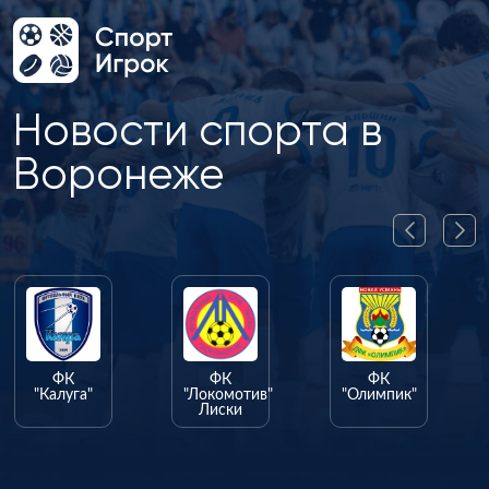
Новости спорта в
Воронеже
ФК
ФК
ФК
"Калуга"
"Локомотив"
"Олимпик"
Лиски