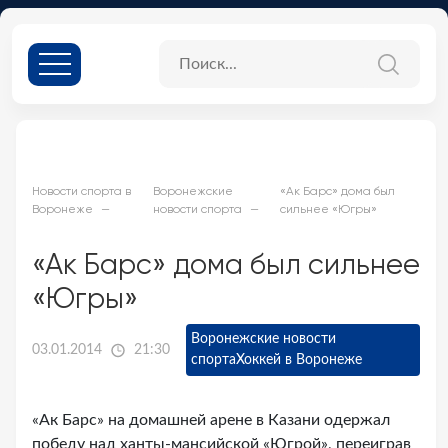
Новости спорта в
Воронежские
«Ак Барс» дома был
Воронеже
новости спорта
сильнее «Югры»
«Ак Барс» дома был сильнее
«Югры»
Воронежские новости
03.01.2014
21:30
спорта
Хоккей в Воронеже
«Ак Барс» на домашней арене в Казани одержал
победу над ханты-мансийской «Югрой», переиграв