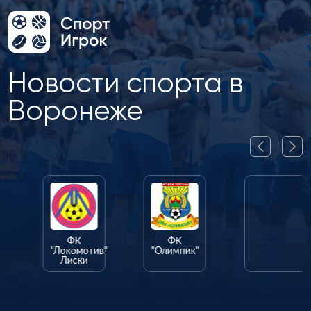
Новости спорта в
Воронеже
ФК
ФК
ФК
"Факел"
"Локомотив"
"Олимпик"
Лиски