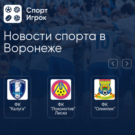
Новости спорта в
Воронеже
ФК
ФК
ФК
"Калуга"
"Локомотив"
"Олимпик"
Лиски