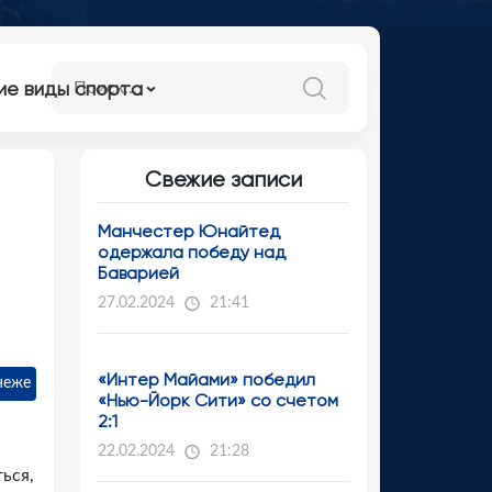
ие виды спорта
Свежие записи
Манчестер Юнайтед
одержала победу над
Баварией
27.02.2024
21:41
«Интер Майами» победил
неже
«Нью-Йорк Сити» со счетом
2:1
22.02.2024
21:28
ься,