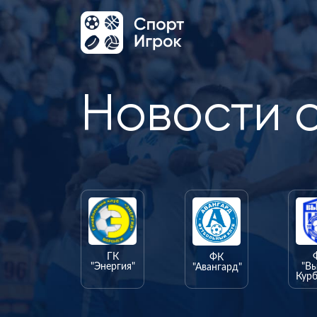
Новости 
ГК
ФК
"Энергия"
"В
"Авангард"
Курб