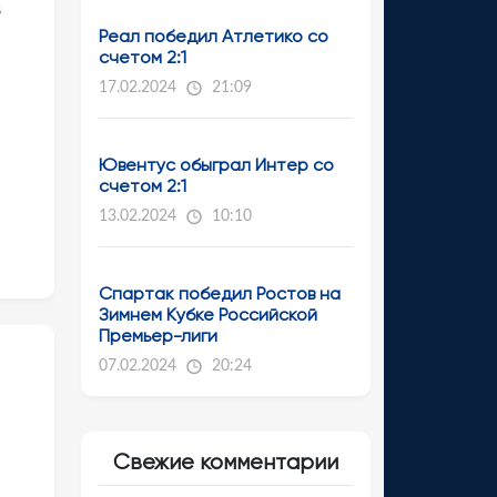
В
Реал победил Атлетико со
счетом 2:1
17.02.2024
21:09
я
Ювентус обыграл Интер со
счетом 2:1
13.02.2024
10:10
Спартак победил Ростов на
Зимнем Кубке Российской
Премьер-лиги
07.02.2024
20:24
Свежие комментарии