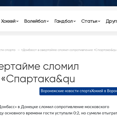
Хоккей
Волейбол
Гандбол
Статьи
Друг
ти спорта
«Донбасс» в овертайме сломил сопротивление «Спартака&qu
вертайме сломил
 «Спартака&qu
Воронежские новости спорта
Хоккей в Воро
Донбасс» в Донецке сломил сопротивление московского
ду основного времени гости уступали 0:2, но сумели отыграт