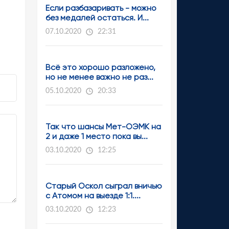
Если разбазаривать - можно
без медалей остаться. И...
07.10.2020
22:31
Всё это хорошо разложено,
но не менее важно не раз...
05.10.2020
20:33
Так что шансы Мет-ОЭМК на
2 и даже 1 место пока вы...
03.10.2020
12:25
Старый Оскол сыграл вничью
с Атомом на выезде 1:1....
03.10.2020
12:23