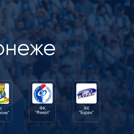
онеже
ФК
ХК
К
"Факел"
"Буран"
мпик"