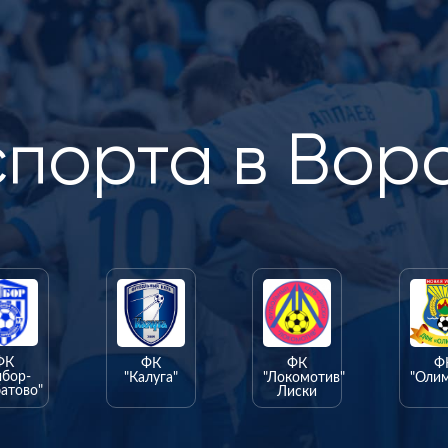
спорта в Вор
ФК
ФК
ФК
Ф
ыбор-
"Калуга"
"Локомотив"
"Оли
атово"
Лиски