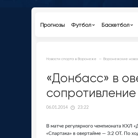
Прогнозы
Футбол
Баскетбол
Новости спорта в Воронеже
Воронежские новос
«Донбасс» в о
сопротивление
06.01.2014
23:22
В матче регулярного чемпионата КХЛ «
«Спартака» в овертайме — 3:2 ОТ. По хо