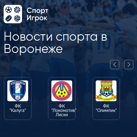
Новости спорта в
Воронеже
ФК
ФК
ФК
"Калуга"
"Локомотив"
"Олимпик"
Лиски