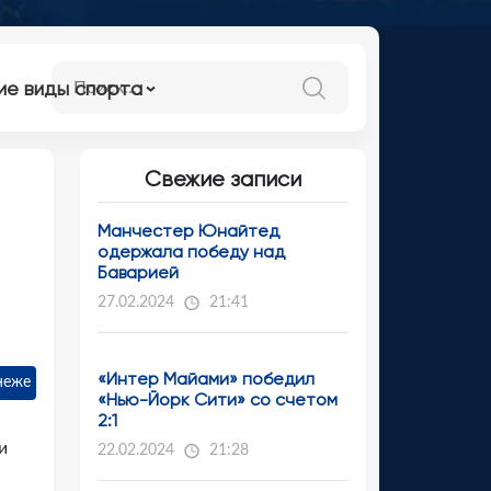
ие виды спорта
Свежие записи
Манчестер Юнайтед
одержала победу над
Баварией
27.02.2024
21:41
«Интер Майами» победил
неже
«Нью-Йорк Сити» со счетом
2:1
и
22.02.2024
21:28