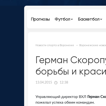
Прогнозы
Футбол
Баскетбол
Новости спорта в Воронеже
Воронежские новос
Герман Скороп
борьбы и краси
13.04.2015
12:38
Управляющий директор ВХЛ
Герман Ск
пожелал успеха обеим командам.