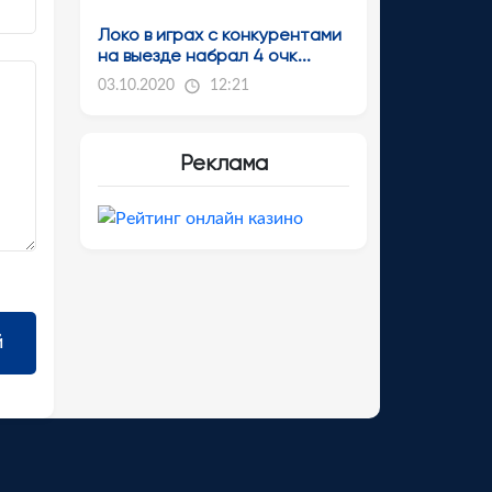
Локо в играх с конкурентами
на выезде набрал 4 очк...
03.10.2020
12:21
Реклама