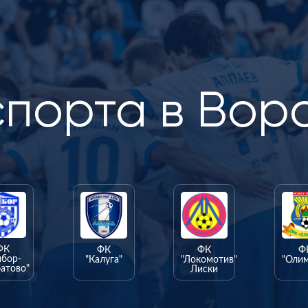
спорта в Вор
ФК
ФК
ФК
Ф
ыбор-
"Калуга"
"Локомотив"
"Оли
атово"
Лиски