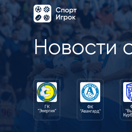
Новости 
ГК
ФК
"Энергия"
"В
"Авангард"
Курб