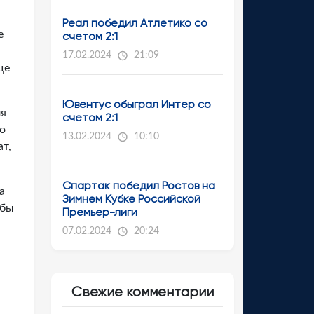
Реал победил Атлетико со
е
счетом 2:1
17.02.2024
21:09
ще
Ювентус обыграл Интер со
ля
счетом 2:1
го
13.02.2024
10:10
т,
Спартак победил Ростов на
а
Зимнем Кубке Российской
обы
Премьер-лиги
07.02.2024
20:24
Свежие комментарии