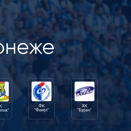
онеже
ФК
ХК
К
"Факел"
"Буран"
мпик"