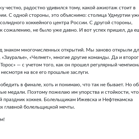
жу честно, радостно удивился тому, какой ажиотаж стоит в
рии. С одной стороны, это объяснимо: столица Удмуртии уж
 солидного хоккейного центра России. С другой стороны,
 к сожалению, не было уже давно. И вот успех пришел, да е
од знаком многочисленных открытий. Мы заново открыли д
, «Зауралье», «Челмет», многие другие команды. Да и второ
орос» — с учетом того, как он прошел регулярный чемпиона
несмотря на все его прошлые заслуги.
бедить в финале, хоть и понимаю, что так не бывает. Но об
тые медали. Поэтому пожелаю им упорства и стойкости, чт
й праздник хоккея. Болельщикам Ижевска и Нефтекамска
их главной болельщицкой мечты.
м!