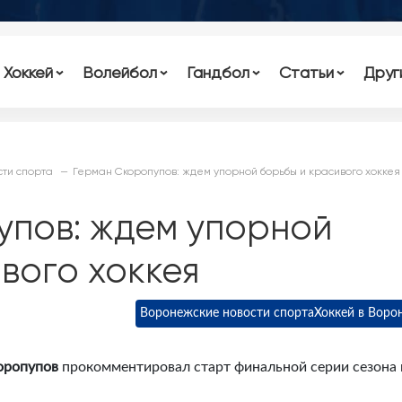
Хоккей
Волейбол
Гандбол
Статьи
Друг
ти спорта
Герман Скоропупов: ждем упорной борьбы и красивого хоккея
упов: ждем упорной
вого хоккея
Воронежские новости спорта
Хоккей в Воро
оропупов
прокомментировал старт финальной серии сезона 