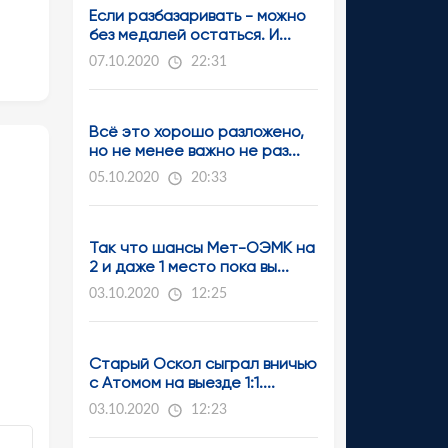
Если разбазаривать - можно
без медалей остаться. И...
07.10.2020
22:31
Всё это хорошо разложено,
но не менее важно не раз...
05.10.2020
20:33
Так что шансы Мет-ОЭМК на
2 и даже 1 место пока вы...
03.10.2020
12:25
Старый Оскол сыграл вничью
с Атомом на выезде 1:1....
03.10.2020
12:23