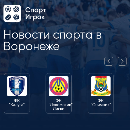
Новости спорта в
Воронеже
ФК
ФК
ФК
"Калуга"
"Локомотив"
"Олимпик"
Лиски