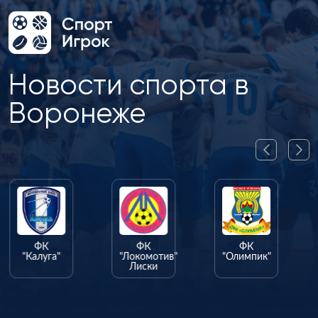
Новости спорта в
Воронеже
ФК
ФК
ФК
"Калуга"
"Локомотив"
"Олимпик"
Лиски