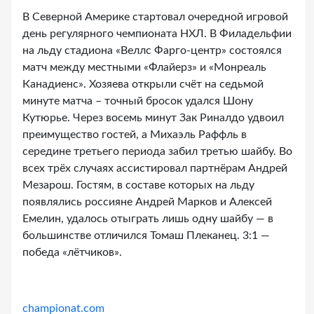
В Северной Америке стартовал очередной игровой
день регулярного чемпионата НХЛ. В Филадельфии
на льду стадиона «Веллс Фарго-центр» состоялся
матч между местными «Флайерз» и «Монреаль
Канадиенс». Хозяева открыли счёт на седьмой
минуте матча – точный бросок удался Шону
Кутюрье. Через восемь минут Зак Риналдо удвоил
преимущество гостей, а Михаэль Раффль в
середине третьего периода забил третью шайбу. Во
всех трёх случаях ассистировал партнёрам Андрей
Мезарош. Гостям, в составе которых на льду
появлялись россияне Андрей Марков и Алексей
Емелин, удалось отыграть лишь одну шайбу — в
большинстве отличился Томаш Плеканец. 3:1 —
победа «лётчиков».
championat.com