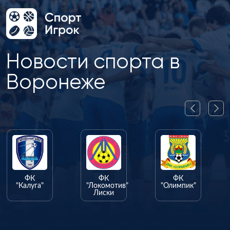
Новости спорта в
Воронеже
ФК
ФК
ФК
"Калуга"
"Локомотив"
"Олимпик"
Лиски