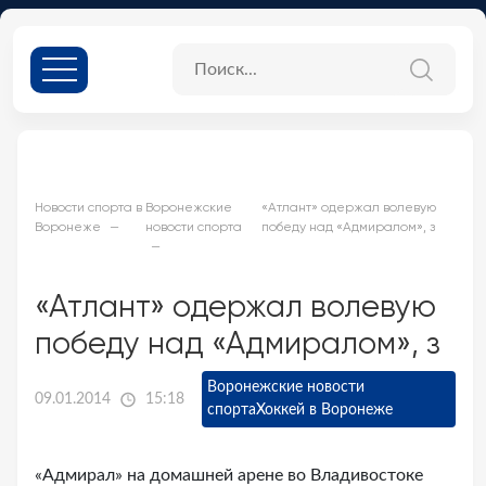
Новости спорта в
Воронежские
«Атлант» одержал волевую
Воронеже
новости спорта
победу над «Адмиралом», з
«Атлант» одержал волевую
победу над «Адмиралом», з
Воронежские новости
09.01.2014
15:18
спорта
Хоккей в Воронеже
«Адмирал» на домашней арене во Владивостоке