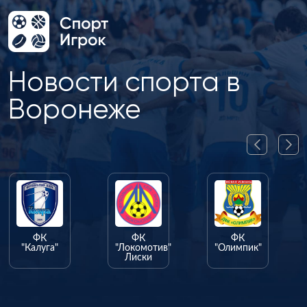
Новости спорта в
Воронеже
ФК
ФК
ФК
"Калуга"
"Локомотив"
"Олимпик"
Лиски