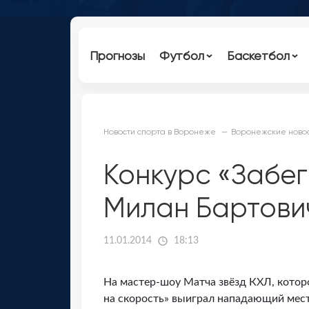
Прогнозы
Футбол
Баскетбол
Новости спорта в Воронеже
Воронежские новос
Конкурс «Забег
Милан Бартович
11.01.2014
18:13
На мастер-шоу Матча звёзд КХЛ, которо
на скорость» выиграл нападающий мест