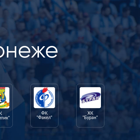
онеже
ФК
ХК
К
"Факел"
"Буран"
мпик"