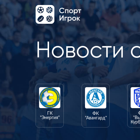
Новости 
ГК
ФК
"Энергия"
"В
"Авангард"
Курб