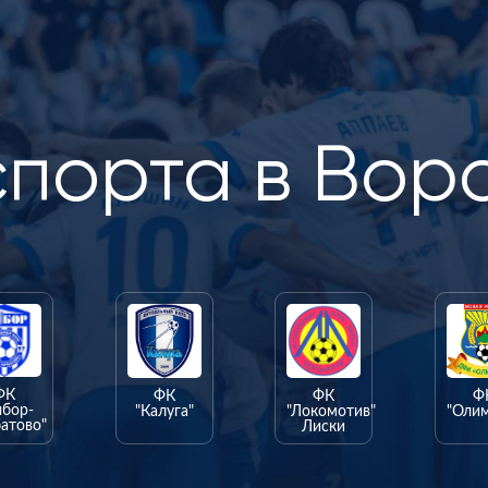
спорта в Вор
ФК
ФК
ФК
Ф
ыбор-
"Калуга"
"Локомотив"
"Оли
атово"
Лиски