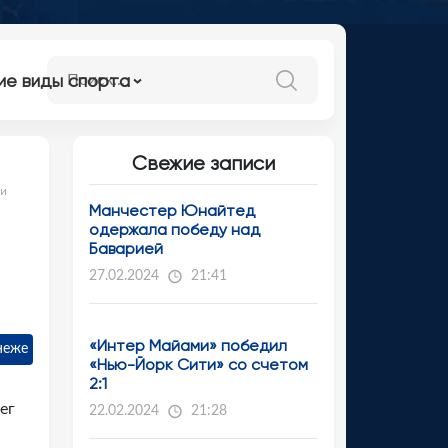
ие виды спорта
Свежие записи
ви
Манчестер Юнайтед
одержала победу над
Баварией
27.02.2024
21:41
«Интер Майами» победил
неже
«Нью-Йорк Сити» со счетом
2:1
ег
22.02.2024
21:28