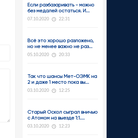
Если разбазаривать - можно
без медалей остаться. И...
07.10.2020
22:31
Всё это хорошо разложено,
но не менее важно не раз...
05.10.2020
20:33
Так что шансы Мет-ОЭМК на
2 и даже 1 место пока вы...
03.10.2020
12:25
Старый Оскол сыграл вничью
с Атомом на выезде 1:1....
03.10.2020
12:23