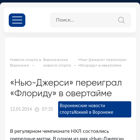
Новости спорта в
Воронежские
«Нью-Джерси» переиграл
Воронеже
новости спорта
«Флориду» в овертайме
«Нью-Джерси» переиграл
«Флориду» в овертайме
Воронежские новости
12.01.2014
07:35
спорта
Хоккей в Воронеже
В регулярном чемпионате НХЛ состоялись
очередные матчи. В одном из них «Нью-Джерси»