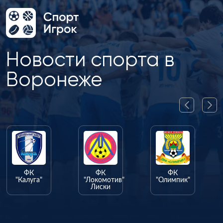
Новости спорта в
Воронеже
ФК
ФК
ФК
"Калуга"
"Локомотив"
"Олимпик"
Лиски