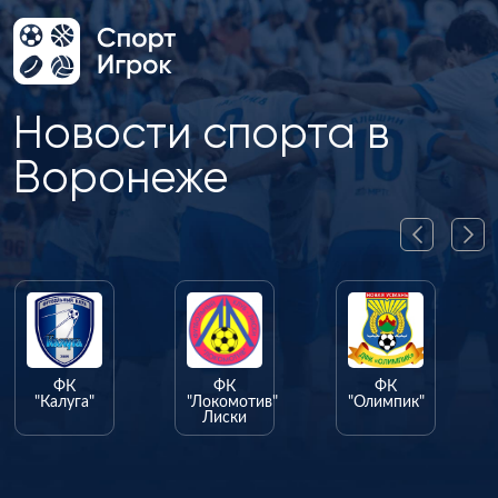
Новости спорта в
Воронеже
ФК
ФК
ФК
"Калуга"
"Локомотив"
"Олимпик"
Лиски