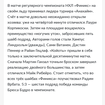
В матче регулярного чемпионата НХЛ «Финикс» на
своём льду принимал лидера турнира «Анахайм».
Счёт в матче довольно неожиданно открыли
хозяева: уже на четвёртой минуте отличился Лаури
Корпикоски. Затем на площадке воцарилось
преимущество «могучих уток», забросивших пять
шайб подряд. Авторами голов стали Хампус
Линдхольм (дважды), Сами Ватанен, Дастин
Пеннер и Райан Гецлаф. «Койоты» пришли в себя
только к заключительной десятиминутке матча.
Сначала Мартин Ганзал точным броском завершил
реализацию двойного большинства, а затем
отличился Майк Рибейро. Стоит отметить, что во
всех трёх шайбах «Финикса» поучаствовал Радим
Врбата. 5:3 — шестая подряд победа команды
Брюса Будро в чемпионате.