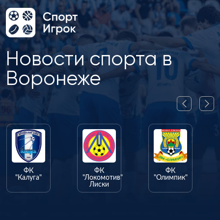
Новости спорта в
Воронеже
ФК
ФК
ФК
"Калуга"
"Локомотив"
"Олимпик"
Лиски
"Ф