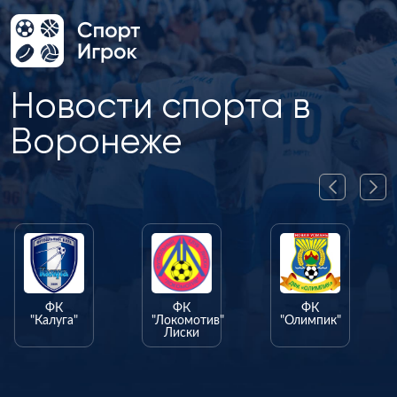
Новости спорта в
Воронеже
ФК
ФК
ФК
"Калуга"
"Локомотив"
"Олимпик"
Лиски