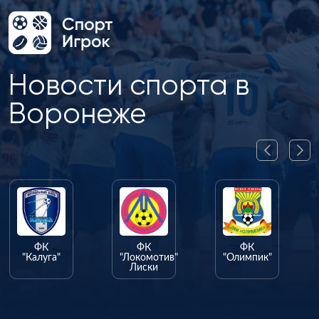
Новости спорта в
Воронеже
ФК
ФК
ФК
"Калуга"
"Локомотив"
"Олимпик"
Лиски