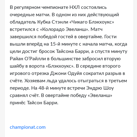
В регулярном чемпионате НХЛ состоялись
очередные матчи. В одном из них действующий
обладатель Кубка Стэнли «Чикаго Блэкхоукс»
встретился с «Колорадо Эвеланш». Матч
завершился победой гостей в овертайме. Гости
вышли вперёд на 15-й минуте с начала матча, когда
цели достиг бросок Тайсона Барри, а спустя минуту
Райан О’Райлли в большинстве забросил вторую
шайбу в ворота «Блэкхоукс». В середине второго
игрового отрезка Джони Одуйя сократил разрыв в
счёте. Хозяевам льда удалось отыграться в третьем
периоде. На 48-й минуте встречи Эндрю Шоу
сравнял счёт. В овертайме победу «Эвеланш»
принёс Тайсон Барри.
championat.com