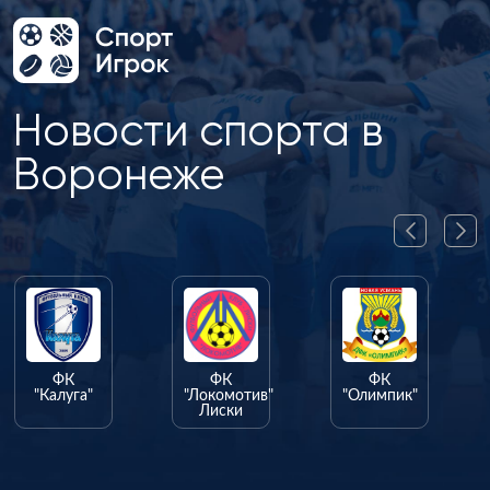
Новости спорта в
Воронеже
ФК
ФК
а"
"Локомотив"
"Олимпик"
Лиски
ФК
"Факел"