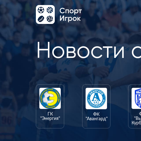
Новости 
ГК
ФК
"Энергия"
"В
"Авангард"
Курб