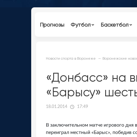
Прогнозы
Футбол
Баскетбол
Новости спорта в Воронеже
Воронежские новос
«Донбасс» на 
«Барысу» шест
18.01.2014
17:49
В заключительном матче игрового дня в
переиграл местный «Барыс», победив со