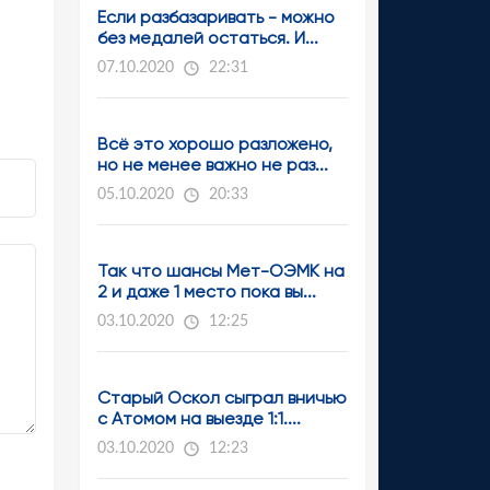
Если разбазаривать - можно
без медалей остаться. И...
07.10.2020
22:31
Всё это хорошо разложено,
но не менее важно не раз...
05.10.2020
20:33
Так что шансы Мет-ОЭМК на
2 и даже 1 место пока вы...
03.10.2020
12:25
Старый Оскол сыграл вничью
с Атомом на выезде 1:1....
03.10.2020
12:23