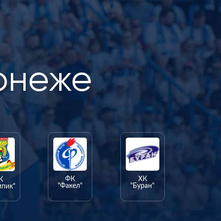
онеже
ФК
ХК
К
"Факел"
"Буран"
мпик"