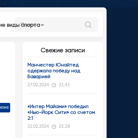
ие виды спорта
Свежие записи
Манчестер Юнайтед
одержала победу над
Баварией
27.02.2024
21:41
«Интер Майами» победил
неже
«Нью-Йорк Сити» со счетом
2:1
22.02.2024
21:28