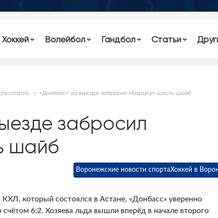
Хоккей
Волейбол
Гандбол
Статьи
Друг
ти спорта
«Донбасс» на выезде забросил «Барысу» шесть шайб
выезде забросил
ь шайб
Воронежские новости спорта
Хоккей в Воро
 КХЛ, который состоялся в Астане, «Донбасс» уверенно
 счётом 6:2. Хозяева льда вышли вперёд в начале второго