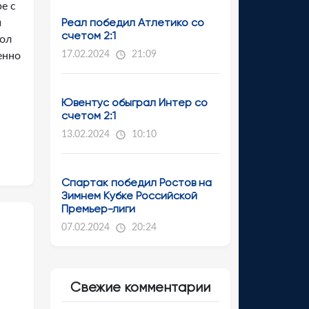
е с
Реал победил Атлетико со
й
счетом 2:1
гол
17.02.2024
21:09
енно
Ювентус обыграл Интер со
счетом 2:1
13.02.2024
10:10
Спартак победил Ростов на
Зимнем Кубке Российской
Премьер-лиги
07.02.2024
20:24
Свежие комментарии