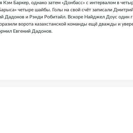
я Кэм Баркер, однако затем «Донбасс» с интервалом в четыр
Барыса» четыре шайбы. Голы на свой счёт записали Дмитри
ий Дадонов и Рэнди Робитайл. Вскоре Найджел Доус один 
 поразили ворота казахстанской команды ещё дважды и увер
ормил Евгений Дадонов.