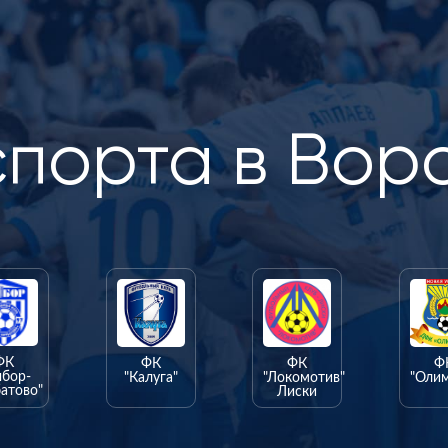
спорта в Вор
ФК
ФК
ФК
Ф
ыбор-
"Калуга"
"Локомотив"
"Оли
атово"
Лиски