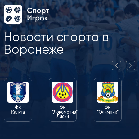
Новости спорта в
Воронеже
ФК
ФК
ФК
"Калуга"
"Локомотив"
"Олимпик"
Лиски