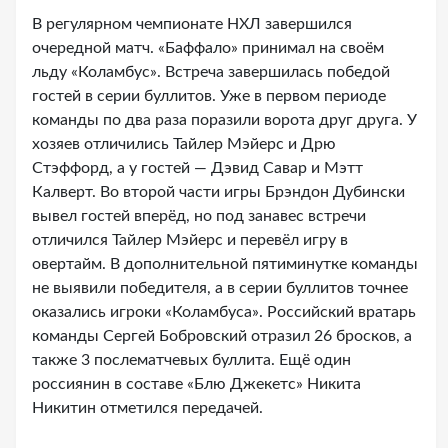
В регулярном чемпионате НХЛ завершился
очередной матч. «Баффало» принимал на своём
льду «Коламбус». Встреча завершилась победой
гостей в серии буллитов. Уже в первом периоде
команды по два раза поразили ворота друг друга. У
хозяев отличились Тайлер Мэйерс и Дрю
Стэффорд, а у гостей — Дэвид Савар и Мэтт
Калверт. Во второй части игры Брэндон Дубински
вывел гостей вперёд, но под занавес встречи
отличился Тайлер Мэйерс и перевёл игру в
овертайм. В дополнительной пятиминутке команды
не выявили победителя, а в серии буллитов точнее
оказались игроки «Коламбуса». Российский вратарь
команды Сергей Бобровский отразил 26 бросков, а
также 3 послематчевых буллита. Ещё один
россиянин в составе «Блю Джекетс» Никита
Никитин отметился передачей.