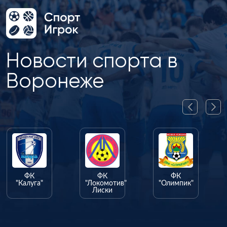
Новости спорта в
Воронеже
ФК
ФК
ФК
"Калуга"
"Локомотив"
"Олимпик"
Лиски