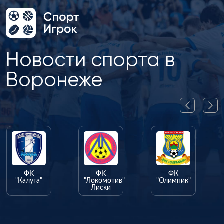
Новости спорта в
Воронеже
ФК
ФК
ФК
"Калуга"
"Локомотив"
"Олимпик"
Лиски