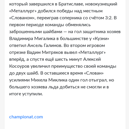
который завершился в Братиславе, новокузнецкий
«Металлург» добился победы над местным
«Слованом», переиграв соперника со счётом 3:2. В
первом периоде команды обменялись
заброшенными шайбами — на гол защитника хозяев
Владимира Мигалика в большинстве у «Кузни»
ответил Ансель Галимов. Во втором игровом
отрезке Вадим Митряков вывел «Металлург»
вперёд, а спустя ещё шесть минут Алексей
Косоуров увеличил преимущество своей команды
до двух шайб. В оставшееся время «Слован»
усилиями Михела Миклика один гол отыграл, но
большего хозяева льда добиться не смогли и в
итоге уступили.
championat.com