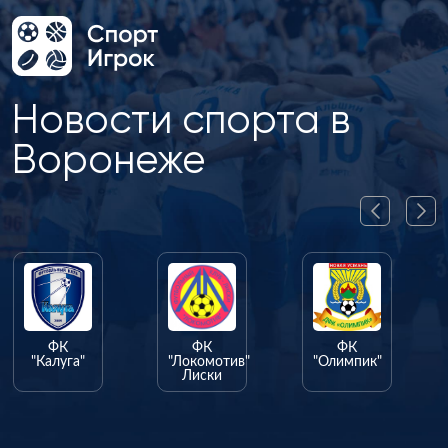
Новости спорта в
Воронеже
ФК
ФК
ФК
"Калуга"
"Локомотив"
"Олимпик"
Лиски