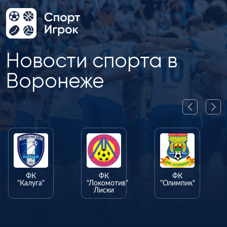
Новости спорта в
Воронеже
ФК
ФК
ФК
"Калуга"
"Локомотив"
"Олимпик"
Лиски