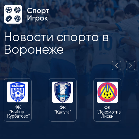
Новости спорта в
Воронеже
ФК
ФК
"Калуга"
"Локомотив"
Лиски
ФК
"Олимпик"