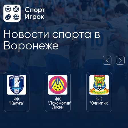
Новости спорта в
Воронеже
ФК
ФК
ФК
"Калуга"
"Локомотив"
"Олимпик"
Лиски