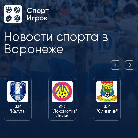
Новости спорта в
Воронеже
ФК
ФК
ФК
"Калуга"
"Локомотив"
"Олимпик"
Лиски