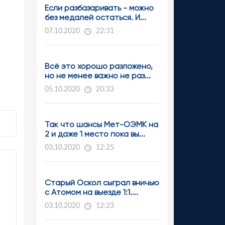
Если разбазаривать - можно
без медалей остаться. И...
07.10.2020
22:31
Всё это хорошо разложено,
но не менее важно не раз...
05.10.2020
20:33
Так что шансы Мет-ОЭМК на
2 и даже 1 место пока вы...
03.10.2020
12:25
Старый Оскол сыграл вничью
с Атомом на выезде 1:1....
03.10.2020
12:23