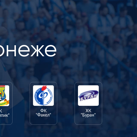
онеже
ФК
ХК
К
"Факел"
"Буран"
мпик"