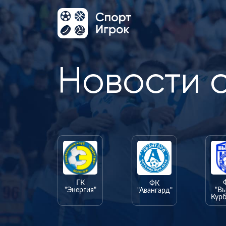
Новости 
ГК
ФК
"Энергия"
"В
"Авангард"
Курб