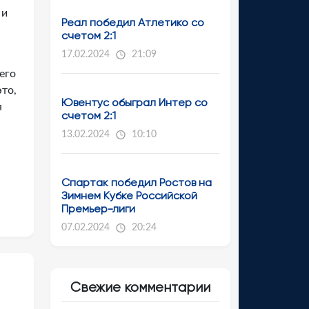
 и
Реал победил Атлетико со
счетом 2:1
17.02.2024
21:09
его
то,
Ювентус обыграл Интер со
я
счетом 2:1
13.02.2024
10:10
Спартак победил Ростов на
Зимнем Кубке Российской
Премьер-лиги
07.02.2024
20:24
Свежие комментарии