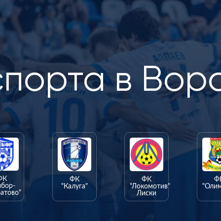
спорта в Вор
ФК
ФК
ФК
Ф
ыбор-
"Калуга"
"Локомотив"
"Оли
атово"
Лиски