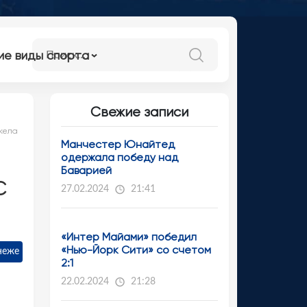
ие виды спорта
Свежие записи
йкела
Манчестер Юнайтед
одержала победу над
Баварией
с
27.02.2024
21:41
«Интер Майами» победил
«Нью-Йорк Сити» со счетом
неже
2:1
22.02.2024
21:28
.