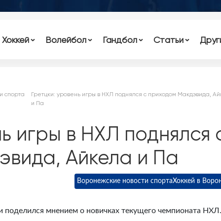
Хоккей
Волейбол
Гандбол
Статьи
Друг
и спорта
Гретцки: уровень игры в НХЛ поднялся с приходом Макдэвида, А
и Па
нь игры в НХЛ поднялся 
эвида, Айкела и Па
Воронежские новости спорта
Хоккей в Воро
 поделился мнением о новичках текущего чемпионата НХЛ