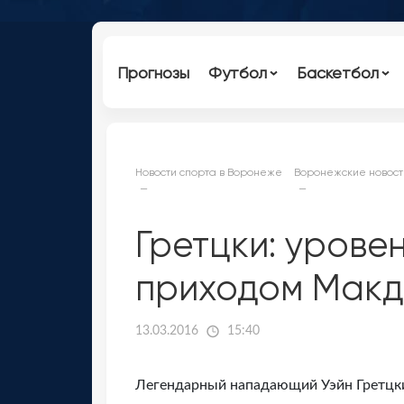
Прогнозы
Футбол
Баскетбол
Новости спорта в Воронеже
Воронежские новост
Гретцки: урове
приходом Макд
13.03.2016
15:40
Легендарный нападающий Уэйн Гретцки