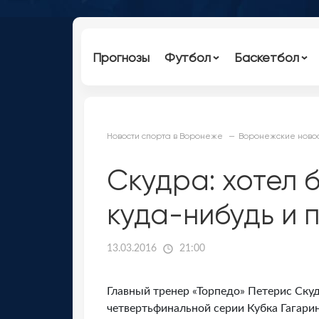
Прогнозы
Футбол
Баскетбол
Новости спорта в Воронеже
Воронежские новос
Скудра: хотел 
куда-нибудь и 
13.03.2016
21:00
Главный тренер «Торпедо» Петерис Скуд
четвертьфинальной серии Кубка Гагари