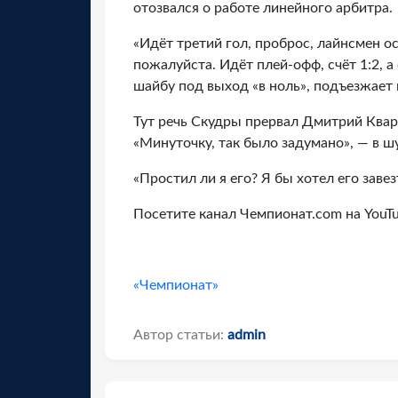
отозвался о работе линейного арбитра.
«Идёт третий гол, проброс, лайнсмен о
пожалуйста. Идёт плей-офф, счёт 1:2, 
шайбу под выход «в ноль», подъезжает н
Тут речь Скудры прервал Дмитрий Квар
«Минуточку, так было задумано», — в ш
«Простил ли я его? Я бы хотел его заве
Посетите канал Чемпионат.com на YouT
«Чемпионат»
Автор статьи:
admin