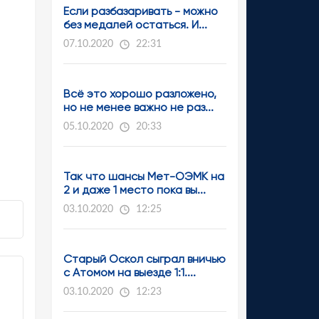
Если разбазаривать - можно
без медалей остаться. И...
07.10.2020
22:31
Всё это хорошо разложено,
но не менее важно не раз...
05.10.2020
20:33
Так что шансы Мет-ОЭМК на
2 и даже 1 место пока вы...
03.10.2020
12:25
Старый Оскол сыграл вничью
с Атомом на выезде 1:1....
03.10.2020
12:23