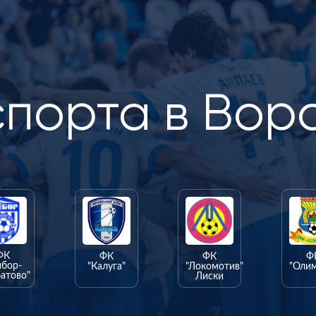
спорта в Вор
ФК
ФК
ФК
Ф
ыбор-
"Калуга"
"Локомотив"
"Оли
атово"
Лиски