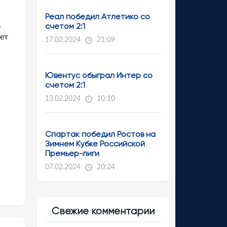
Реал победил Атлетико со
,
счетом 2:1
ает
17.02.2024
21:09
Ювентус обыграл Интер со
счетом 2:1
13.02.2024
10:10
Спартак победил Ростов на
Зимнем Кубке Российской
Премьер-лиги
07.02.2024
20:24
Свежие комментарии