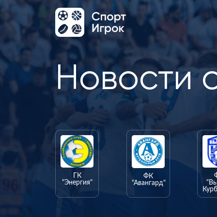
Новости 
ГК
ФК
"Энергия"
"В
"Авангард"
Курб