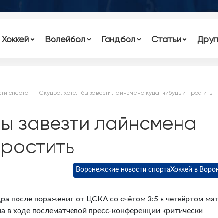
Хоккей
Волейбол
Гандбол
Статьи
Друг
ти спорта
Скудра: хотел бы завезти лайнсмена куда-нибудь и простить
бы завезти лайнсмена
простить
Воронежские новости спорта
Хоккей в Воро
ра после поражения от ЦСКА со счётом 3:5 в четвёртом ма
на в ходе послематчевой пресс-конференции критически