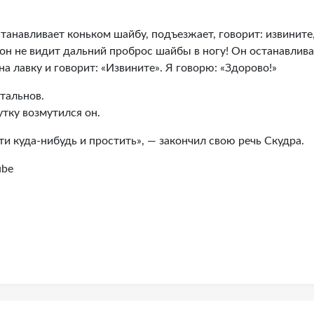
станавливает коньком шайбу, подъезжает, говорит: извините
а он не видит дальний проброс шайбы в ногу! Он останавлив
а лавку и говорит: «Извините». Я говорю: «Здорово!»
тальнов.
утку возмутился он.
зти куда-нибудь и простить», — закончил свою речь Скудра.
ube