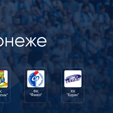
онеже
ФК
ХК
К
"Факел"
"Буран"
мпик"