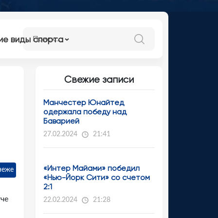
ие виды спорта
Свежие записи
Манчестер Юнайтед
одержала победу над
Баварией
27.02.2024
21:41
«Интер Майами» победил
неже
«Нью-Йорк Сити» со счетом
2:1
тче
22.02.2024
21:28