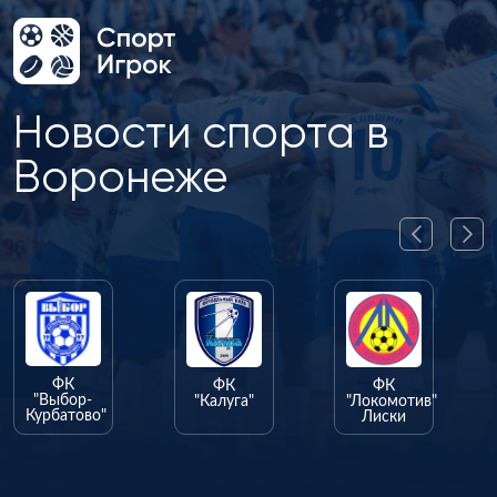
Новости спорта в
Воронеже
ФК
ФК
"Калуга"
"Локомотив"
Лиски
ФК
"Олимпик"