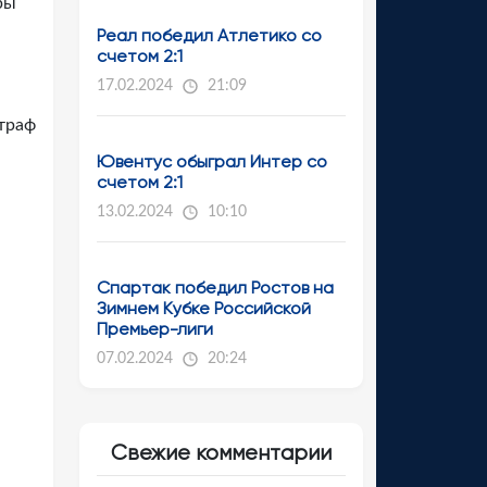
ры
Реал победил Атлетико со
счетом 2:1
17.02.2024
21:09
траф
Ювентус обыграл Интер со
счетом 2:1
13.02.2024
10:10
Спартак победил Ростов на
Зимнем Кубке Российской
Премьер-лиги
07.02.2024
20:24
Свежие комментарии