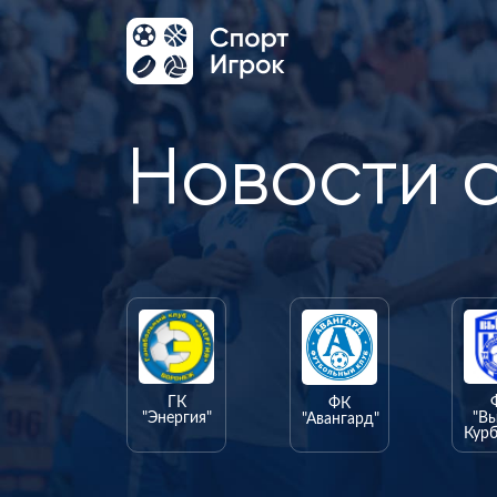
Новости 
ГК
ФК
"Энергия"
"В
"Авангард"
Курб