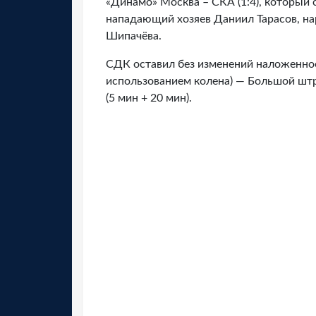
«Динамо» Москва – СКА (1:4), который 
нападающий хозяев Даниил Тарасов, н
Шипачёва.
СДК оставил без изменений наложенное
использованием колена) — Большой шт
(5 мин + 20 мин).