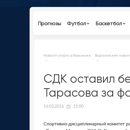
Прогнозы
Футбол
Баскетбол
Новости спорта в Воронеже
Воронежские новост
СДК оставил бе
Тарасова за ф
16.03.2016
15:00
Спортивно-дисциплинарный комитет ра