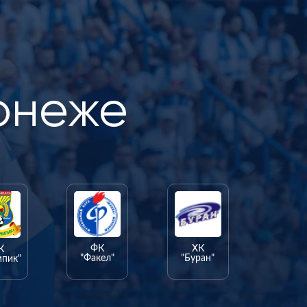
онеже
ФК
ХК
К
"Факел"
"Буран"
мпик"