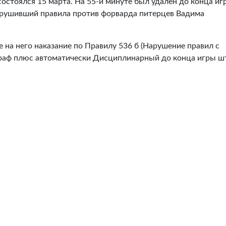
состоялся 15 марта. На 55-й минуте был удалён до конца иг
арушивший правила против форварда питерцев Вадима
 на него наказание по Правилу 536 б (Нарушение правил с
раф плюс автоматически Дисциплинарный до конца игры ш