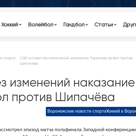
Хоккей
Волейбол
Гандбол
Статьи
Друг
и спорта
СДК оставил без изменений наказание Тарасова за фол против
Шипачёва
з изменений наказание
ол против Шипачёва
Воронежские новости спорта
Хоккей в Воро
ссмотрел эпизод матча полуфинала Западной конференции