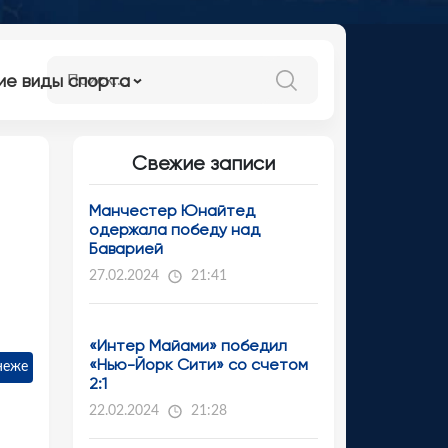
ие виды спорта
Свежие записи
Манчестер Юнайтед
одержала победу над
Баварией
27.02.2024
21:41
«Интер Майами» победил
«Нью-Йорк Сити» со счетом
неже
2:1
22.02.2024
21:28