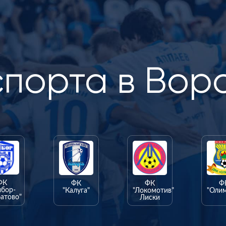
спорта в Вор
ФК
ФК
ФК
Ф
ыбор-
"Калуга"
"Локомотив"
"Оли
атово"
Лиски