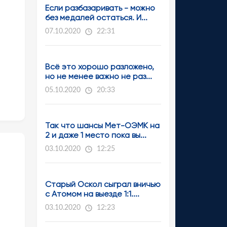
Если разбазаривать - можно
без медалей остаться. И...
07.10.2020
22:31
Всё это хорошо разложено,
но не менее важно не раз...
05.10.2020
20:33
Так что шансы Мет-ОЭМК на
2 и даже 1 место пока вы...
03.10.2020
12:25
Старый Оскол сыграл вничью
с Атомом на выезде 1:1....
03.10.2020
12:23