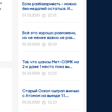
ны
Если разбазаривать - можно
без медалей остаться. И...
о
07.10.2020
22:31
Всё это хорошо разложено,
но не менее важно не раз...
05.10.2020
20:33
Так что шансы Мет-ОЭМК на
2 и даже 1 место пока вы...
03.10.2020
12:25
Старый Оскол сыграл вничью
с Атомом на выезде 1:1....
03.10.2020
12:23