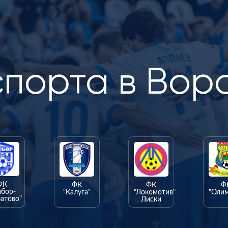
спорта в Вор
ФК
ФК
ФК
Ф
ыбор-
"Калуга"
"Локомотив"
"Оли
атово"
Лиски