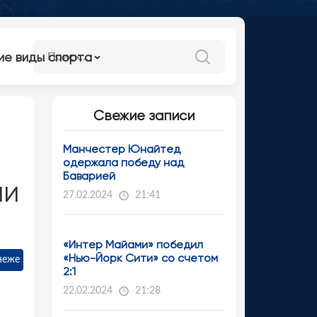
ие виды спорта
Свежие записи
Манчестер Юнайтед
одержала победу над
Баварией
ли
27.02.2024
21:41
«Интер Майами» победил
«Нью-Йорк Сити» со счетом
неже
2:1
22.02.2024
21:28