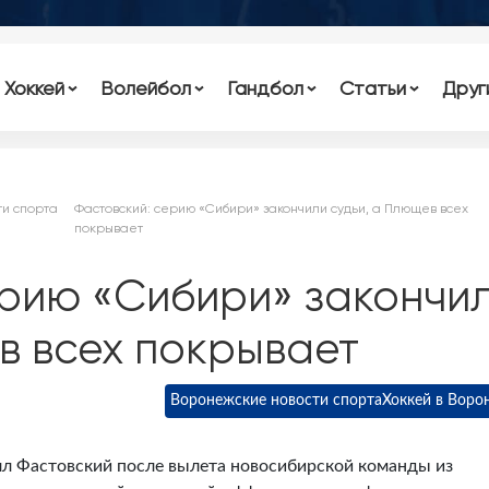
Хоккей
Волейбол
Гандбол
Статьи
Друг
и спорта
Фастовский: серию «Сибири» закончили судьи, а Плющев всех
покрывает
ерию «Сибири» закончи
в всех покрывает
Воронежские новости спорта
Хоккей в Воро
л Фастовский после вылета новосибирской команды из