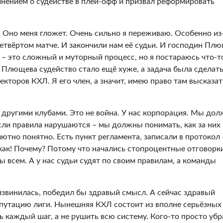
нением о судействе в плей-офф и призвал реформировать
 Оно меня гложет. Очень сильно я переживаю. Особенно из
етвёртом матче. И закончили нам её судьи. И господин Пл
 – это сложный и муторный процесс, но я постараюсь что-т
 Плющева судейство стало ещё хуже, а задача была сделать
екторов КХЛ. Я его член, а значит, имею право там высказат
с другими клубами. Это не война. У нас корпорация. Мы до
Если правила нарушаются – мы должны понимать, как за них
лютно понятно. Есть пункт регламента, записали в протокол 
икак! Почему? Потому что начались стопроцентные отговорк
всем. А у нас судьи судят по своим правилам, а команды
извинилась, победил бы здравый смысл. А сейчас здравый
путацию лиги. Нынешняя КХЛ состоит из вполне серьёзных
каждый шаг, а не рушить всю систему. Кого-то просто убр