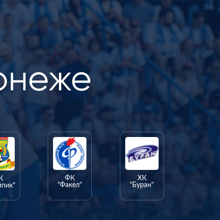
онеже
ФК
ХК
К
"Факел"
"Буран"
мпик"