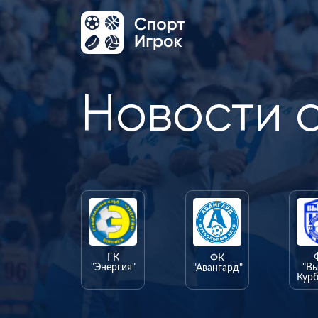
Новости 
ГК
ФК
"Энергия"
"В
"Авангард"
Курб