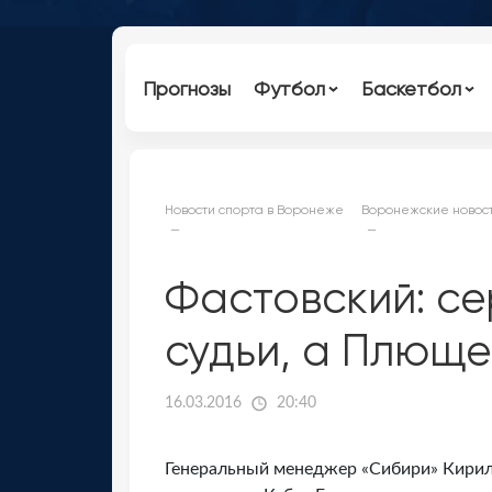
Прогнозы
Футбол
Баскетбол
Новости спорта в Воронеже
Воронежские новост
Фастовский: с
судьи, а Плюще
16.03.2016
20:40
Генеральный менеджер «Сибири» Кирил