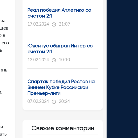
Реал победил Атлетико со
счетом 2:1
-за
17.02.2024
21:09
ющев
о в
 его
Ювентус обыграл Интер со
ь
счетом 2:1
13.02.2024
10:10
лжны
Спартак победил Ростов на
–
Зимнем Кубке Российской
и.
Премьер-лиги
07.02.2024
20:24
 и
Свежие комментарии
ать