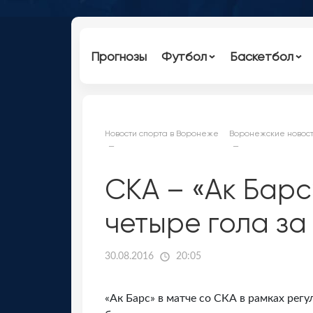
Прогнозы
Футбол
Баскетбол
Новости спорта в Воронеже
Воронежские новост
СКА – «Ак Барс
четыре гола за 
30.08.2016
20:05
«Ак Барс» в матче со СКА в рамках рег