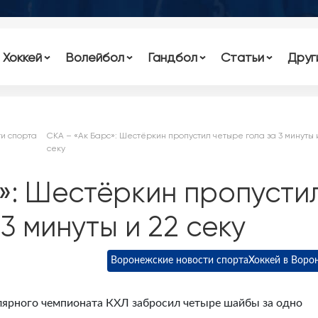
Хоккей
Волейбол
Гандбол
Статьи
Друг
и спорта
СКА – «Ак Барс»: Шестёркин пропустил четыре гола за 3 минуты 
секу
»: Шестёркин пропусти
3 минуты и 22 секу
Воронежские новости спорта
Хоккей в Воро
улярного чемпионата КХЛ забросил четыре шайбы за одно