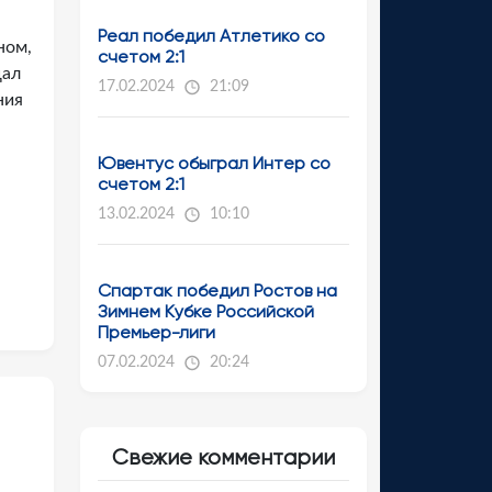
Реал победил Атлетико со
ном,
счетом 2:1
щал
17.02.2024
21:09
ния
Ювентус обыграл Интер со
счетом 2:1
13.02.2024
10:10
Спартак победил Ростов на
Зимнем Кубке Российской
Премьер-лиги
07.02.2024
20:24
Свежие комментарии