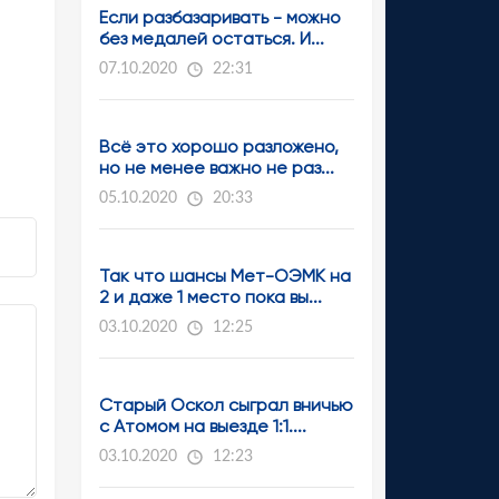
Если разбазаривать - можно
без медалей остаться. И...
07.10.2020
22:31
Всё это хорошо разложено,
но не менее важно не раз...
05.10.2020
20:33
Так что шансы Мет-ОЭМК на
2 и даже 1 место пока вы...
03.10.2020
12:25
Старый Оскол сыграл вничью
с Атомом на выезде 1:1....
03.10.2020
12:23