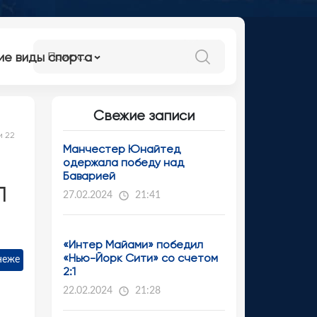
ие виды спорта
Свежие записи
и 22
Манчестер Юнайтед
одержала победу над
Баварией
л
27.02.2024
21:41
«Интер Майами» победил
«Нью-Йорк Сити» со счетом
неже
2:1
22.02.2024
21:28