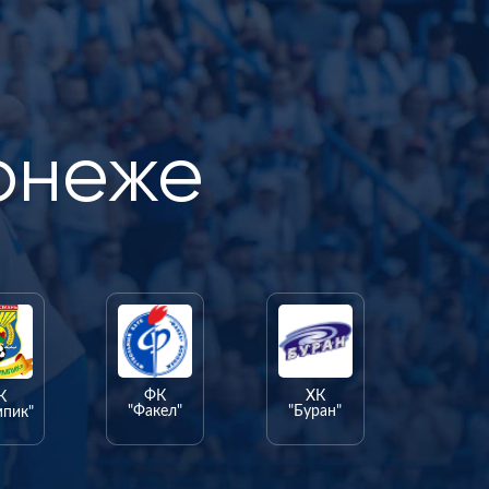
онеже
ФК
ХК
К
"Факел"
"Буран"
мпик"