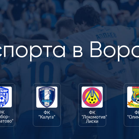
спорта в Вор
ФК
ФК
ФК
Ф
ыбор-
"Калуга"
"Локомотив"
"Оли
атово"
Лиски