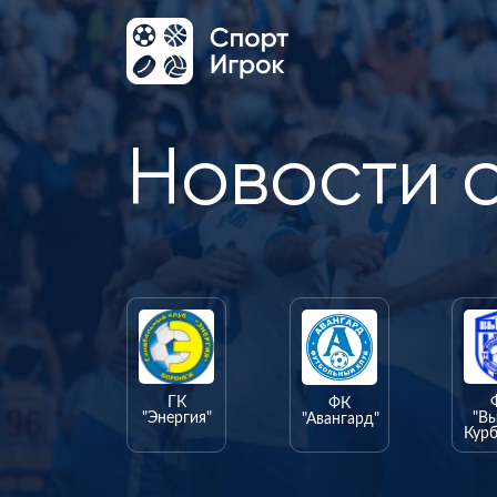
Новости 
ГК
ФК
"Энергия"
"В
"Авангард"
Курб