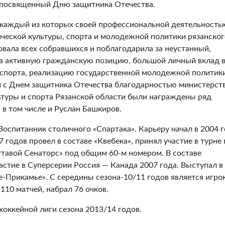
 посвященный Дню защитника Отечества.
 каждый из которых своей профессиональной деятельность
ической культуры, спорта и молодежной политики рязанског
овала всех собравшихся и поблагодарила за неустанный,
За активную гражданскую позицию, большой личный вклад 
 спорта, реализацию государственной молодежной политик
зи с Днем защитника Отечества благодарностью министерст
туры и спорта Рязанской области были награждены ряд
 в том числе и Руслан Башкиров.
Воспитанник столичного «Спартака». Карьеру начал в 2004 г
7 годов провел в составе «Квебека», принял участие в турне 
тавой Сенаторс» под общим 60-м номером. В составе
стие в Суперсерии Россия — Канада 2007 года. Выступал в
е-Прикамье». С середины сезона-10/11 годов является игро
 110 матчей, набрал 76 очков.
ккейной лиги сезона 2013/14 годов.