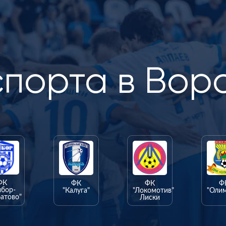
спорта в Вор
ФК
ФК
ФК
Ф
ыбор-
"Калуга"
"Локомотив"
"Оли
атово"
Лиски