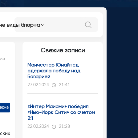
ие виды спорта
Свежие записи
ром
Манчестер Юнайтед
одержала победу над
Баварией
27.02.2024
21:41
«Интер Майами» победил
неже
«Нью-Йорк Сити» со счетом
2:1
22.02.2024
21:28
ских