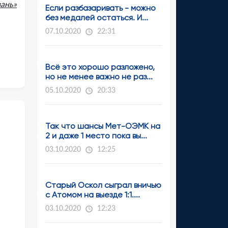
ань»
Если разбазаривать - можно
без медалей остаться. И...
07.10.2020
22:31
Всё это хорошо разложено,
но не менее важно не раз...
05.10.2020
20:33
Так что шансы Мет-ОЭМК на
2 и даже 1 место пока вы...
03.10.2020
12:25
Старый Оскол сыграл вничью
с Атомом на выезде 1:1....
03.10.2020
12:23