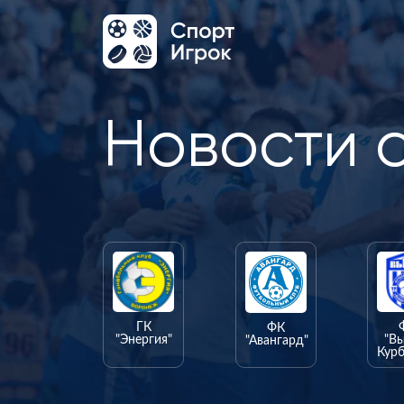
Новости 
ГК
ФК
"Энергия"
"В
"Авангард"
Курб