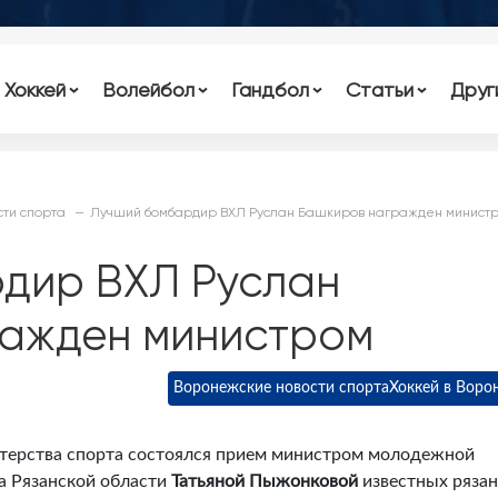
Хоккей
Волейбол
Гандбол
Статьи
Друг
ти спорта
Лучший бомбардир ВХЛ Руслан Башкиров награжден минист
дир ВХЛ Руслан
ажден министром
Воронежские новости спорта
Хоккей в Воро
стерства спорта состоялся прием министром молодежной
та Рязанской области
Татьяной Пыжонковой
известных рязан