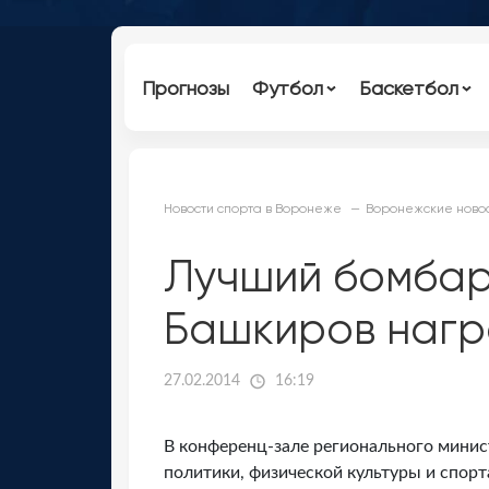
Прогнозы
Футбол
Баскетбол
Новости спорта в Воронеже
Воронежские новос
Лучший бомбар
Башкиров нагр
27.02.2014
16:19
В конференц-зале регионального мини
политики, физической культуры и спор