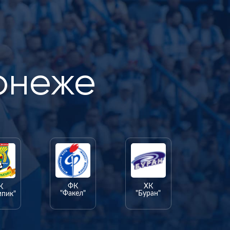
онеже
ФК
ХК
К
"Факел"
"Буран"
мпик"