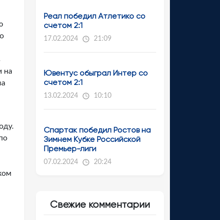
Реал победил Атлетико со
ю
счетом 2:1
о
17.02.2024
21:09
в
и на
Ювентус обыграл Интер со
счетом 2:1
ва
13.02.2024
10:10
оду.
Спартак победил Ростов на
по
Зимнем Кубке Российской
Премьер-лиги
07.02.2024
20:24
ком
Свежие комментарии