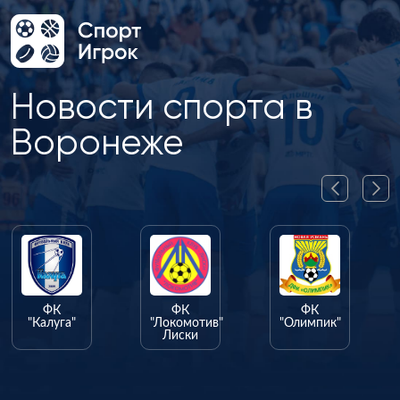
Новости спорта в
Воронеже
ФК
ФК
ФК
"Калуга"
"Локомотив"
"Олимпик"
Лиски