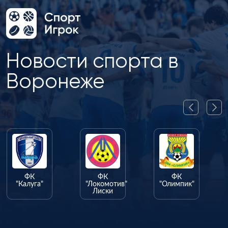
Новости спорта в
Воронеже
ФК
ФК
ФК
"Калуга"
"Локомотив"
"Олимпик"
Лиски