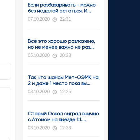
Если разбазаривать - можно
без медалей остаться. И...
07.10.2020
22:31
Всё это хорошо разложено,
но не менее важно не раз...
05.10.2020
20:33
Так что шансы Мет-ОЭМК на
2 и даже 1 место пока вы...
03.10.2020
12:25
Старый Оскол сыграл вничью
с Атомом на выезде 1:1....
03.10.2020
12:23