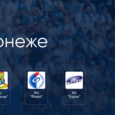
онеже
ФК
ХК
К
"Факел"
"Буран"
мпик"