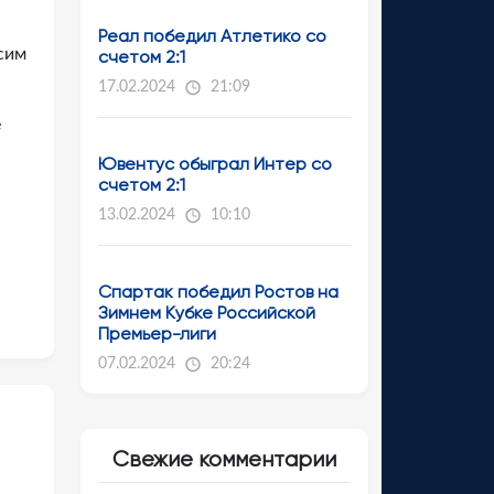
Реал победил Атлетико со
сим
счетом 2:1
17.02.2024
21:09
е
Ювентус обыграл Интер со
счетом 2:1
13.02.2024
10:10
Спартак победил Ростов на
Зимнем Кубке Российской
Премьер-лиги
07.02.2024
20:24
Свежие комментарии