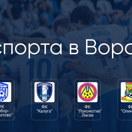
спорта в Вор
ФК
ФК
ФК
Ф
ыбор-
"Калуга"
"Локомотив"
"Оли
атово"
Лиски