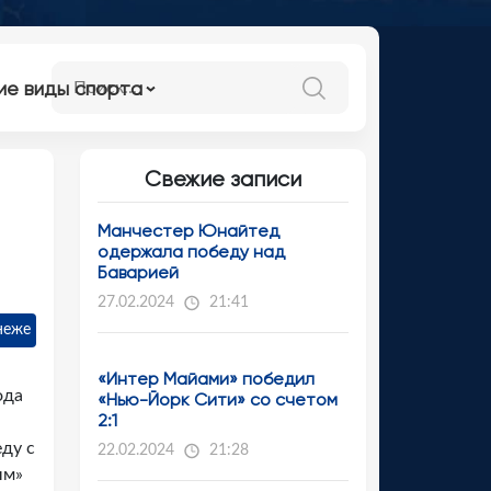
ие виды спорта
Свежие записи
Манчестер Юнайтед
одержала победу над
Баварией
27.02.2024
21:41
неже
«Интер Майами» победил
ода
«Нью-Йорк Сити» со счетом
2:1
еду с
22.02.2024
21:28
ым»