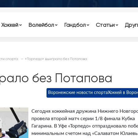
Хоккей
Волейбол
Гандбол
Статьи
Друг
ти спорта
«Торпедо» выиграло без Потапова
грало без Потапова
Воронежские новости спорта
Хоккей в Воро
Сегодня хоккейная дружина Нижнего Новгор
провела второй матч серии 1/8 финала Кубка
Гагарина. В Уфе «Торпедо» отпраздновало поб
минимальным счетом над «Салаватом Юлаев