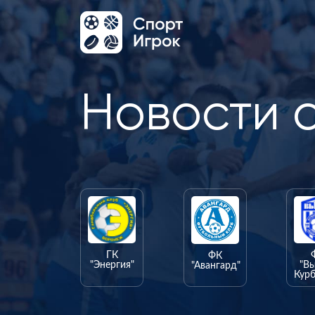
Новости 
ГК
ФК
"Энергия"
"В
"Авангард"
Курб