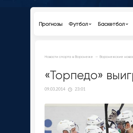
Прогнозы
Футбол
Баскетбол
Новости спорта в Воронеже
Воронежские новос
«Торпедо» выи
09.03.2014
23:01