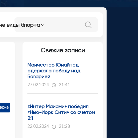
ие виды спорта
Свежие записи
Манчестер Юнайтед
одержала победу над
Баварией
27.02.2024
21:41
«Интер Майами» победил
неже
«Нью-Йорк Сити» со счетом
2:1
22.02.2024
21:28