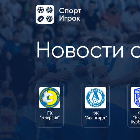
Новости 
ГК
ФК
"Энергия"
"В
"Авангард"
Курб