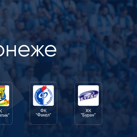
онеже
ФК
ХК
К
"Факел"
"Буран"
мпик"