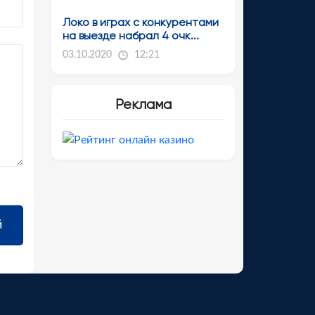
Локо в играх с конкурентами
на выезде набрал 4 очк...
03.10.2020
12:21
Реклама