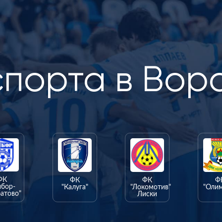
спорта в Вор
ФК
ФК
ФК
Ф
ыбор-
"Калуга"
"Локомотив"
"Оли
атово"
Лиски