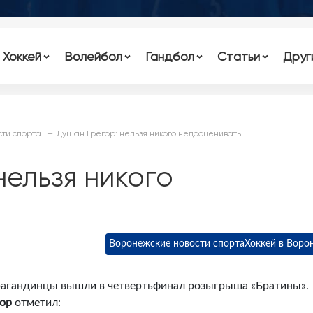
Хоккей
Волейбол
Гандбол
Статьи
Друг
ти спорта
Душан Грегор: нельзя никого недооценивать
нельзя никого
Воронежские новости спорта
Хоккей в Воро
рагандинцы вышли в четвертьфинал розыгрыша «Братины».
ор
отметил: