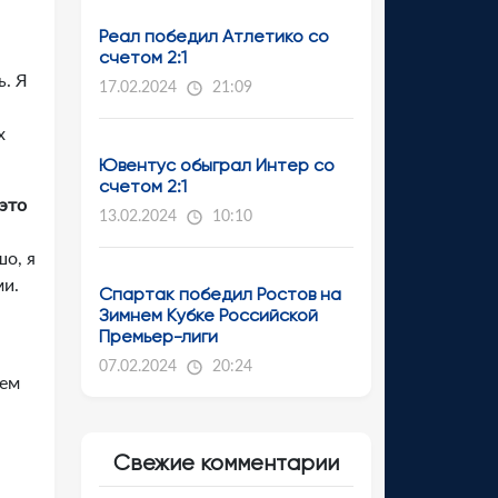
Реал победил Атлетико со
счетом 2:1
ь. Я
17.02.2024
21:09
х
Ювентус обыграл Интер со
счетом 2:1
это
13.02.2024
10:10
шо, я
ми.
Спартак победил Ростов на
Зимнем Кубке Российской
Премьер-лиги
07.02.2024
20:24
дем
Свежие комментарии