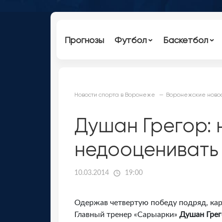
Прогнозы
Футбол
Баскетбол
Новости спорта в Воронеже
Воронежские новос
Душан Грегор: 
недооценивать
10.03.2014
19:00
Одержав четвертую победу подряд, ка
Главный тренер «Сарыарки»
Душан Грег