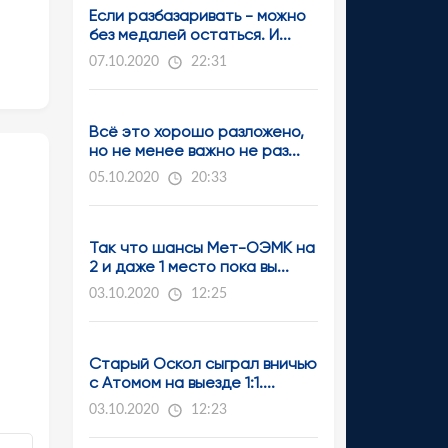
Если разбазаривать - можно
без медалей остаться. И...
07.10.2020
22:31
Всё это хорошо разложено,
но не менее важно не раз...
05.10.2020
20:33
Так что шансы Мет-ОЭМК на
2 и даже 1 место пока вы...
03.10.2020
12:25
Старый Оскол сыграл вничью
с Атомом на выезде 1:1....
03.10.2020
12:23