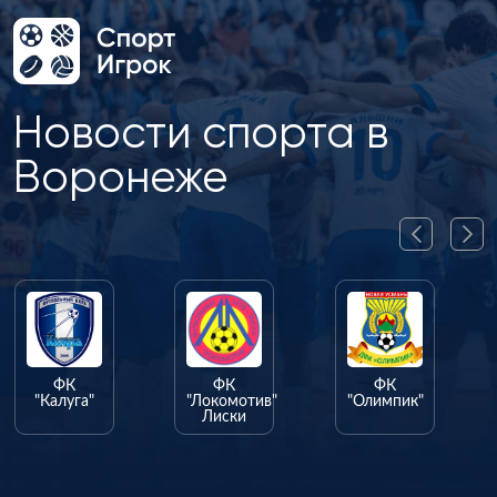
Новости спорта в
Воронеже
ФК
ФК
ФК
"Калуга"
"Локомотив"
"Олимпик"
Лиски