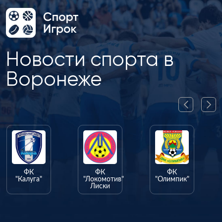
Новости спорта в
Воронеже
ФК
ФК
ФК
"Калуга"
"Локомотив"
"Олимпик"
Лиски