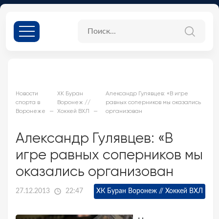
Новости
ХК Буран
Александр Гулявцев: «В игре
спорта в
Воронеж //
равных соперников мы оказались
Воронеже
Хоккей ВХЛ
организован
Александр Гулявцев: «В
игре равных соперников мы
оказались организован
27.12.2013
22:47
ХК Буран Воронеж // Хоккей ВХЛ