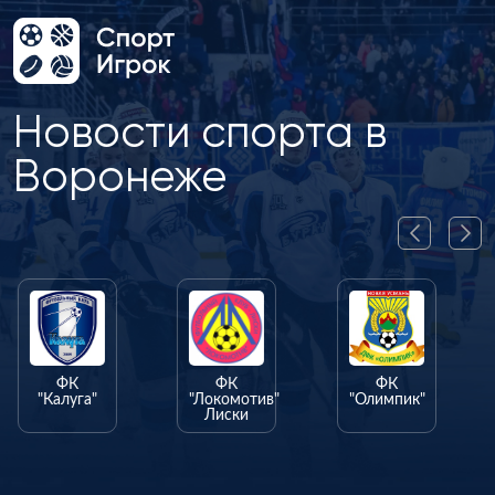
Новости спорта в
Воронеже
ФК
ФК
ФК
"Калуга"
"Локомотив"
"Олимпик"
Лиски